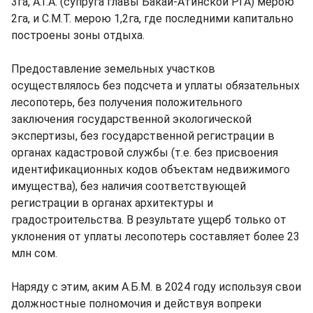
3га, А.Г.А. (супруга главы Бакай-Атинской РГА) мерою
2га, и С.М.Т. мерою 1,2га, где последними капитально
построены зоны отдыха.
Предоставление земельных участков
осуществлялось без подсчета и уплаты обязательных
лесопотерь, без получения положительного
заключения государственной экологической
экспертизы, без государственной регистрации в
органах кадастровой службы (т.е. без присвоения
идентификационных кодов объектам недвижимого
имущества), без наличия соответствующей
регистрации в органах архитектуры и
градостроительства. В результате ущерб только от
уклонения от уплаты лесопотерь составляет более 23
млн сом.
Наряду с этим, аким А.Б.М. в 2024 году используя свои
должностные полномочия и действуя вопреки