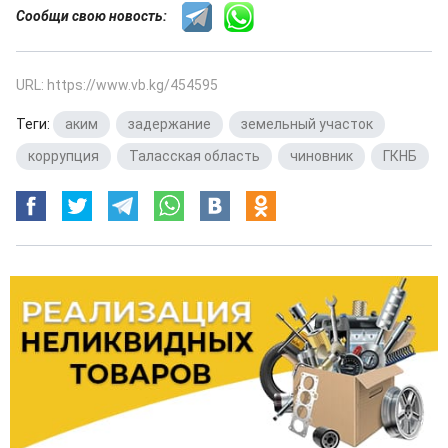
Сообщи свою новость:
URL: https://www.vb.kg/454595
Теги:
аким
,
задержание
,
земельный участок
,
коррупция
,
Таласская область
,
чиновник
,
ГКНБ