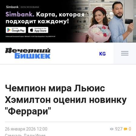
KG
Чемпион мира Льюис
Хэмилтон оценил новинку
"Феррари"
26 января 2026 12:00
927
0
Самуэль Деди Ирие