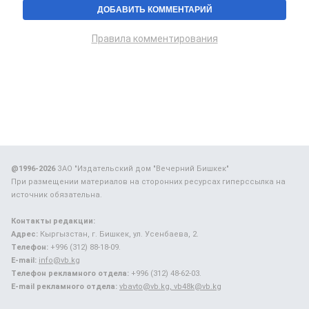
Правила комментирования
@1996-2026
ЗАО "Издательский дом "Вечерний Бишкек"
При размещении материалов на сторонних ресурсах гиперссылка на
источник обязательна.
Контакты редакции:
Адрес:
Кыргызстан, г. Бишкек, ул. Усенбаева, 2.
Телефон:
+996 (312) 88-18-09.
E-mail:
info@vb.kg
Телефон рекламного отдела:
+996 (312) 48-62-03.
E-mail рекламного отдела:
vbavto@vb.kg, vb48k@vb.kg