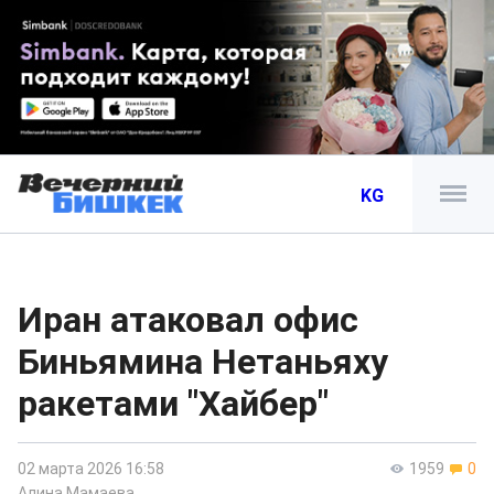
KG
Иран атаковал офис
Биньямина Нетаньяху
ракетами "Хайбер"
02 марта 2026 16:58
1959
0
Алина Мамаева