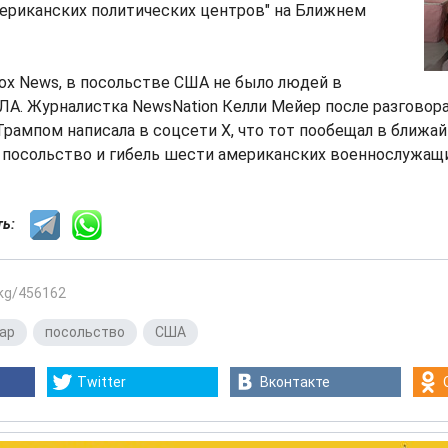
ериканских политических центров" на Ближнем
ox News, в посольстве США не было людей в
А. Журналистка NewsNation Келли Мейер после разговор
рампом написала в соцсети X, что тот пообещал в ближа
а посольство и гибель шести американских военнослужащи
сть:
.kg/456162
ар
,
посольство
,
США
Twitter
Вконтакте