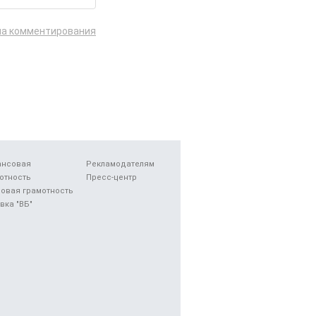
ла комментирования
ансовая
Рекламодателям
отность
Пресс-центр
овая грамотность
вка "ВБ"