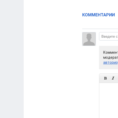
КОММЕНТАРИИ
Коммент
модерат
авториз

