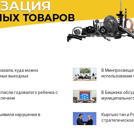
казала, куда можно
В Минпросвещен
нных выходных
использовании
спасли годовалого ребенка с
В Бишкеке обсу
 печени
муниципального
ыявила нарушения в
Кыргызстан и Р
стратегическое