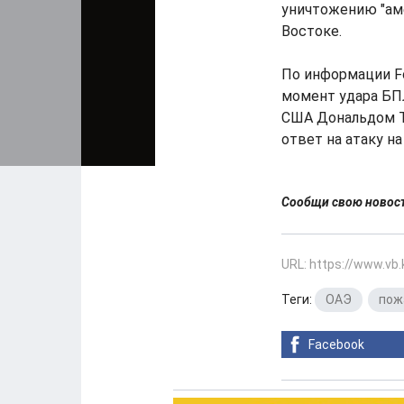
уничтожению "ам
Востоке.
По информации F
момент удара БПЛ
США Дональдом Т
ответ на атаку н
Сообщи свою ново
URL: https://www.vb
Теги:
ОАЭ
,
пож
Facebook