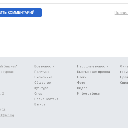
Прави
ий Бишкек"
Все новости
Народные новости
Фин
ресурсах
Политика
Кыргызская пресса
грам
Экономика
Блоги
Прав
Общество
Фото
Спра
Культура
Видео
 2.
Спорт
Инфографика
Происшествия
В мире
-03.
48k@vb.kg