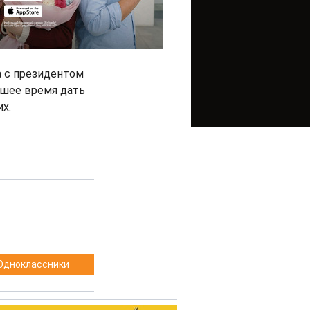
а с президентом
йшее время дать
х.
Одноклассники