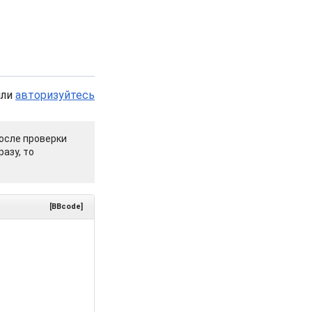
или
авторизуйтесь
осле проверки
азу, то
[BBcode]