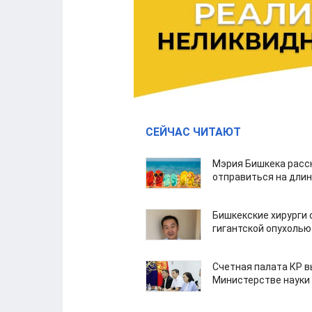
СЕЙЧАС ЧИТАЮТ
Мэрия Бишкека расс
отправиться на дли
Бишкекские хирурги 
гигантской опухолью
Счетная палата КР в
Министерстве науки