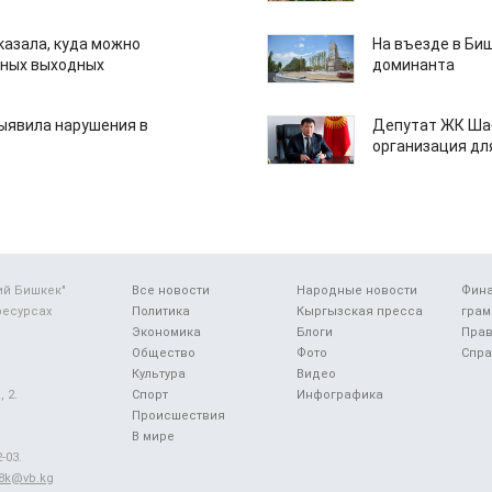
казала, куда можно
На въезде в Би
нных выходных
доминанта
ыявила нарушения в
Депутат ЖК Шаб
организация дл
ий Бишкек"
Все новости
Народные новости
Фин
ресурсах
Политика
Кыргызская пресса
грам
Экономика
Блоги
Прав
Общество
Фото
Спра
Культура
Видео
 2.
Спорт
Инфографика
Происшествия
В мире
-03.
48k@vb.kg