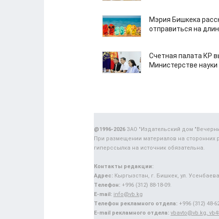
Мэрия Бишкека расс
отправиться на дли
Счетная палата КР в
Министерстве науки
@1996-2026
ЗАО "Издательский дом "Вечерн
При размещении материалов на сторонних 
гиперссылка на источник обязательна.
Контакты редакции:
Адрес:
Кыргызстан, г. Бишкек, ул. Усенбаева,
Телефон:
+996 (312) 88-18-09.
E-mail:
info@vb.kg
Телефон рекламного отдела:
+996 (312) 48-62
E-mail рекламного отдела:
vbavto@vb.kg, vb