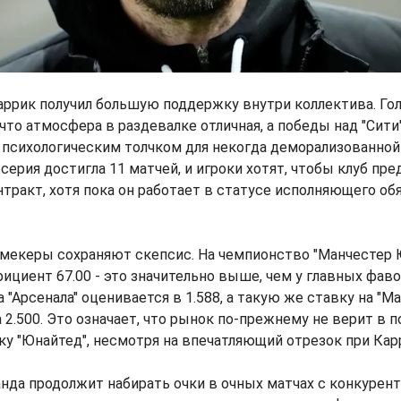
Каррик получил большую поддержку внутри коллектива. Го
что атмосфера в раздевалке отличная, а победы над "Сити"
 психологическим толчком для некогда деморализованной
ерия достигла 11 матчей, и игроки хотят, чтобы клуб пр
тракт, хотя пока он работает в статусе исполняющего об
кмекеры сохраняют скепсис. На чемпионство "Манчестер 
циент 67.00 - это значительно выше, чем у главных фаво
 "Арсенала" оценивается в 1.588, а такую же ставку на "М
 2.500. Это означает, что рынок по-прежнему не верит в 
у "Юнайтед", несмотря на впечатляющий отрезок при Кар
нда продолжит набирать очки в очных матчах с конкурент