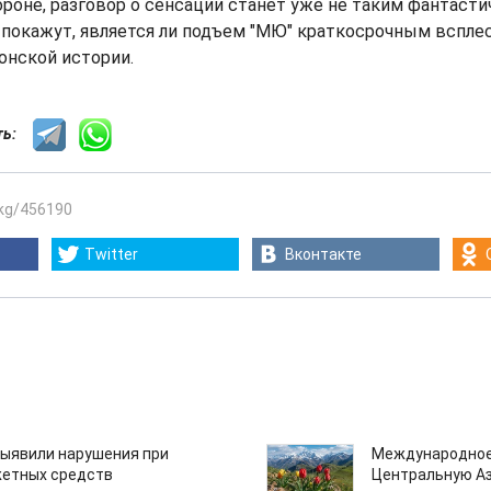
роне, разговор о сенсации станет уже не таким фантасти
покажут, является ли подъем "МЮ" краткосрочным вспле
онской истории.
сть:
.kg/456190
Twitter
Вконтакте
ыявили нарушения при
Международное
етных средств
Центральную А