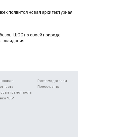
шкек появится новая архитектурная
азов: ШОС по своей природе
я созидания
ансовая
Рекламодателям
отность
Пресс-центр
овая грамотность
вка "ВБ"