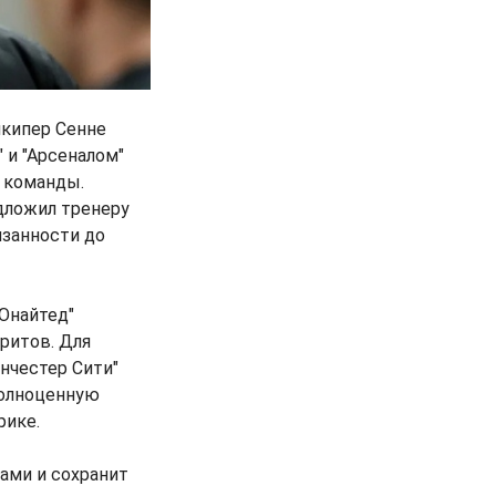
лкипер Сенне
 и "Арсеналом"
 команды.
едложил тренеру
язанности до
Юнайтед"
ритов. Для
анчестер Сити"
полноценную
рике.
ами и сохранит