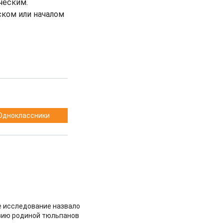
ческим.
ском или началом
Одноклассники
 исследование назвало
зию родиной тюльпанов