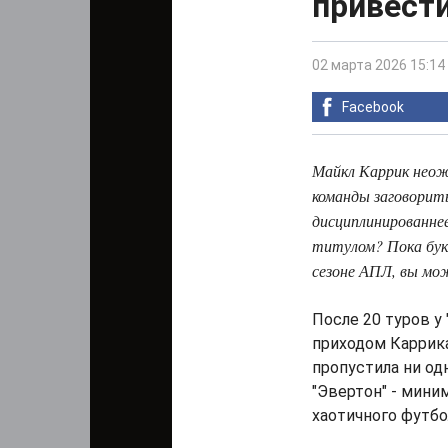
привести
02 марта 2026 15:14
Facebook
Майкл Каррик неож
команды заговорить
дисциплинированнее
титулом? Пока бук
сезоне АПЛ, вы м
После 20 туров у 
приходом Каррика
пропустила ни одн
"Эвертон" - мини
хаотичного футбо