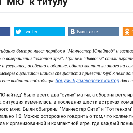
 "МЮ" к титулу
Twitter
Вконтакте
иданно быстро навел порядок в "Манчестер Юнайтед" и заста
 о возвращении "золотой эры". При нем "дьяволы" стали играт
 и увереннее, особенно в обороне, однако хватит ли этого на се
мекеры оценивают шансы специалиста привести клуб к чемпио
ожете выбрать подходящие
для ст
бонусы букмекерских контор
"Юнайтед" было всего два "сухих" матча, а оборона регуляр
 ситуация изменилась: в последних шести встречах ком
ого мяча. Были обыграны "Манчестер Сити" и "Тоттенхэм" с
мально 1:0. Можно осторожно говорить о том, что коллект
ла к организованной и компактной игре, где каждый пони