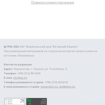
Правила комментирования
@1996-2026
ЗАО "Издательский дом "Вечерний Бишкек"
При размещении материалов на сторонних ресурсах гиперссылка на
источник обязательна.
Контакты редакции:
Адрес:
Кыргызстан, г. Бишкек, ул. Усенбаева, 2.
Телефон:
+996 (312) 88-18-09.
E-mail:
info@vb.kg
Телефон рекламного отдела:
+996 (312) 48-62-03.
E-mail рекламного отдела:
vbavto@vb.kg, vb48k@vb.kg