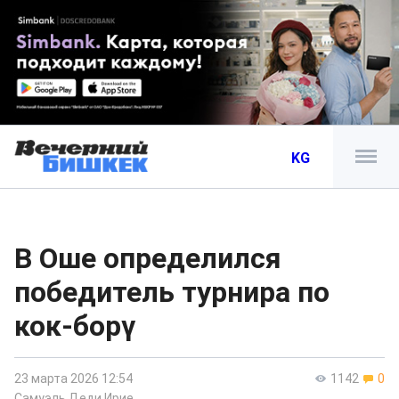
KG
В Оше определился
победитель турнира по
кок-борү
23 марта 2026 12:54
1142
0
Самуэль Деди Ирие