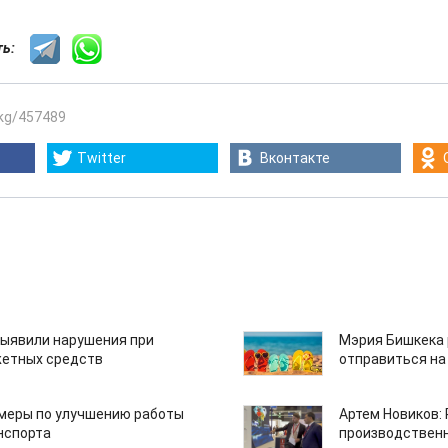
сть:
.kg/457489
Twitter
Вконтакте
ыявили нарушения при
Мэрия Бишкека 
етных средств
отправиться на
 меры по улучшению работы
Артем Новиков:
нспорта
производствен