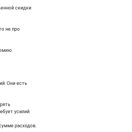
венной скидки
то не про
номию.
ий. Они есть
ерять
ебует усилий.
 сумме расходов.