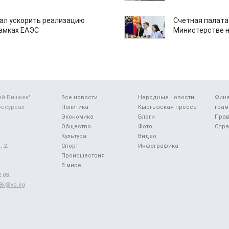
ал ускорить реализацию
Счетная палата
рамках ЕАЭС
Министерстве н
ий Бишкек"
Все новости
Народные новости
Фин
ресурсах
Политика
Кыргызская пресса
грам
Экономика
Блоги
Прав
Общество
Фото
Спра
Культура
Видео
 2.
Спорт
Инфографика
Происшествия
В мире
-03.
48k@vb.kg