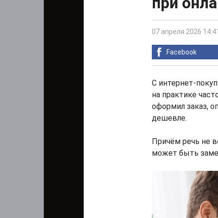
при онла
07 апреля 2026 14:4
Facebook
С интернет-покуп
на практике част
оформил заказ, о
дешевле.
Причём речь не в
может быть заметн