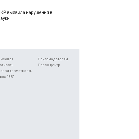
 КР выявила нарушения в
ауки
ансовая
Рекламодателям
отность
Пресс-центр
овая грамотность
вка "ВБ"