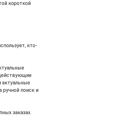
той короткой
спользует, кто-
актуальные
 действующие
 актуальные
а ручной поиск и
пных заказах.