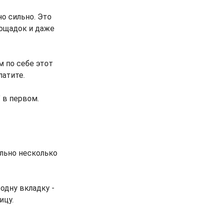
о сильно. Это
лощадок и даже
м по себе этот
латите.
 в первом.
ально несколько
одну вкладку -
ицу.