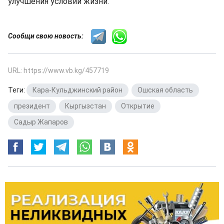
улучшения условий жизни.
Сообщи свою новость:
URL: https://www.vb.kg/457719
Теги:
Кара-Кульджинский район
,
Ошская область
,
президент
,
Кыргызстан
,
Открытие
,
Садыр Жапаров