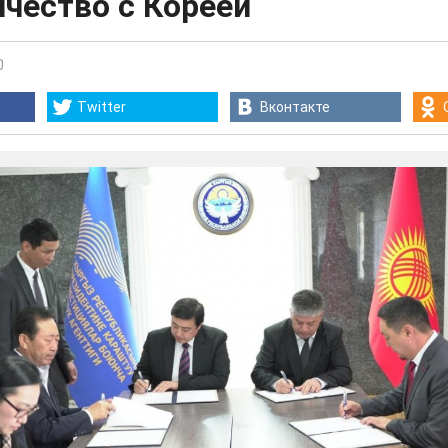
чество с Кореей
0
Twitter
Вконтакте