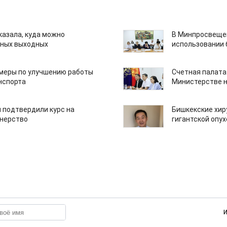
казала, куда можно
В Минпросвещен
нных выходных
использовании
 меры по улучшению работы
Счетная палата
нспорта
Министерстве н
 подтвердили курс на
Бишкекские хир
тнерство
гигантской опу