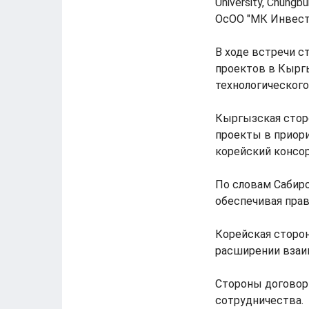
University, Chungb
ОсОО "МК Инвест
В ходе встречи 
проектов в Кыргы
технологического
Кыргызская стор
проекты в приори
корейский консо
По словам Сабиро
обеспечивая прав
Корейская сторо
расширении взаи
Стороны договор
сотрудничества.