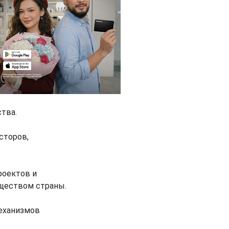
тва.
сторов,
роектов и
ществом страны.
еханизмов