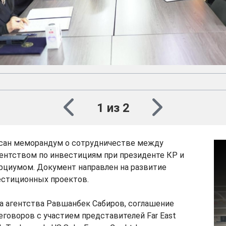
1 из 2
сан меморандум о сотрудничестве между
ентством по инвестициям при президенте КР и
рциумом. Документ направлен на развитие
стиционных проектов.
а агентства Равшанбек Сабиров, соглашение
еговоров с участием представителей Far East