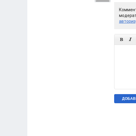
Коммент
модерат
авториз

