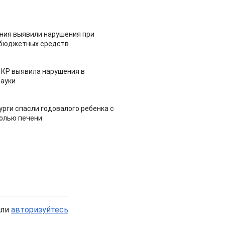
ия выявили нарушения при
 бюджетных средств
 КР выявила нарушения в
ауки
урги спасли годовалого ребенка с
холью печени
или
авторизуйтесь