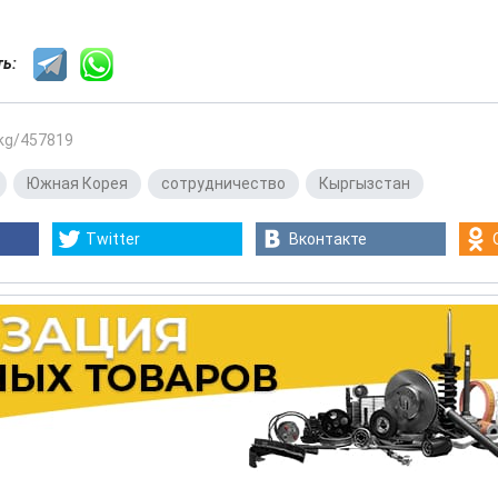
сть:
.kg/457819
,
Южная Корея
,
сотрудничество
,
Кыргызстан
Twitter
Вконтакте