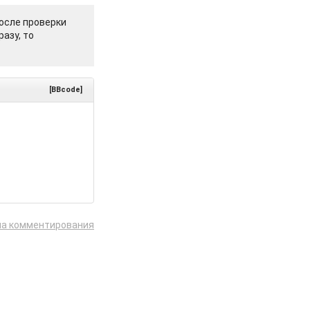
осле проверки
азу, то
[BBcode]
ла комментирования