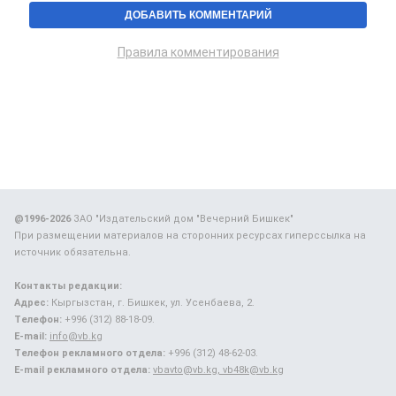
Правила комментирования
@1996-2026
ЗАО "Издательский дом "Вечерний Бишкек"
При размещении материалов на сторонних ресурсах гиперссылка на
источник обязательна.
Контакты редакции:
Адрес:
Кыргызстан, г. Бишкек, ул. Усенбаева, 2.
Телефон:
+996 (312) 88-18-09.
E-mail:
info@vb.kg
Телефон рекламного отдела:
+996 (312) 48-62-03.
E-mail рекламного отдела:
vbavto@vb.kg, vb48k@vb.kg