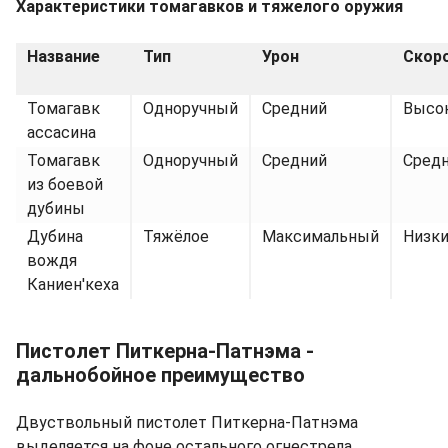
Характеристики томагавков и тяжелого оружия
Название
Тип
Урон
Скор
Томагавк
Одноручный
Средний
Высо
ассасина
Томагавк
Одноручный
Средний
Сред
из боевой
дубины
Дубина
Тяжёлое
Максимальный
Низк
вождя
Каниен'кеха
Пистолет Питкерна-Патнэма -
дальнобойное преимущество
Двуствольный пистолет Питкерна-Патнэма
выделяется на фоне остального огнестрела.