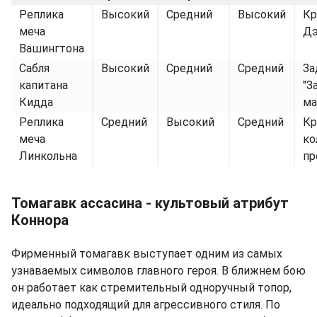
Реплика
Высокий
Средний
Высокий
Кр
меча
Дэ
Вашингтона
Сабля
Высокий
Средний
Средний
За
капитана
"З
Кидда
ма
Реплика
Средний
Высокий
Средний
Кр
меча
ко
Линкольна
пр
Томагавк ассасина - культовый атрибут
Коннора
Фирменный томагавк выступает одним из самых
узнаваемых символов главного героя. В ближнем бою
он работает как стремительный одноручный топор,
идеально подходящий для агрессивного стиля. По