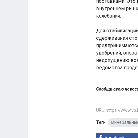
поставками. Это п
внутреннем рынк
колебания.
Для стабилизаци
сдерживания стои
предпринимаются
удобрений, опер
недопущению воз
ведомства продо
Сообщи свою ново
URL: https://www.vb
Теги:
минеральны
Facebook