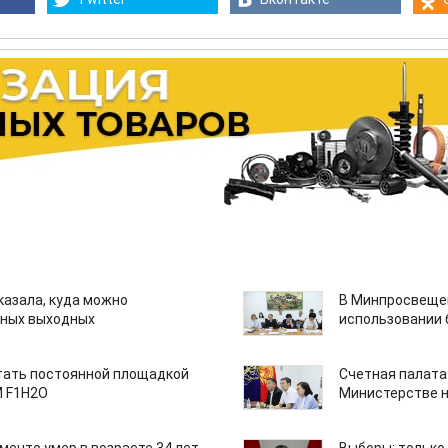
казала, куда можно
В Минпросвещен
нных выходных
использовании
тать постоянной площадкой
Счетная палата
M F1H2O
Министерстве н