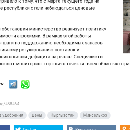
ривело к тому, что с марта текущего года на
е республики стали наблюдаться ценовые
и обстановки министерство реализует политику
мости агрохимии. В рамках этой работы
 шаги по поддержанию необходимых запасов
ативному регулированию поставок и
никновения дефицита на рынке. Специалисты
лжают мониторинг торговых точек во всех областях стра
сть:
.kg/458464
е удобрения
,
цены
,
Кыргызстан
,
Минсельхоз
Twitter
Вконтакте