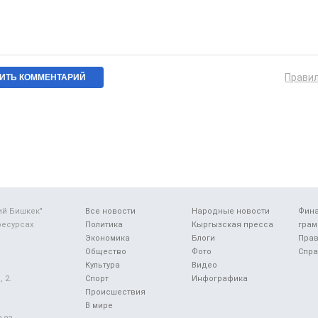
Прави
ий Бишкек"
Все новости
Народные новости
Фин
ресурсах
Политика
Кыргызская пресса
грам
Экономика
Блоги
Прав
Общество
Фото
Спра
Культура
Видео
 2.
Спорт
Инфографика
Происшествия
В мире