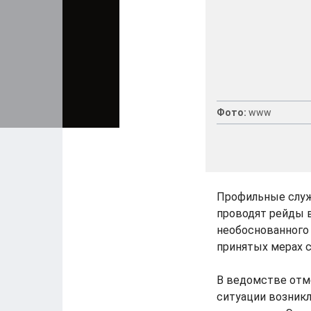
Фото:
www
Профильные служ
проводят рейды 
необоснованного
принятых мерах 
В ведомстве отме
ситуации возникл