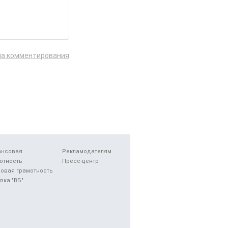
ла комментирования
ансовая
Рекламодателям
отность
Пресс-центр
овая грамотность
вка "ВБ"