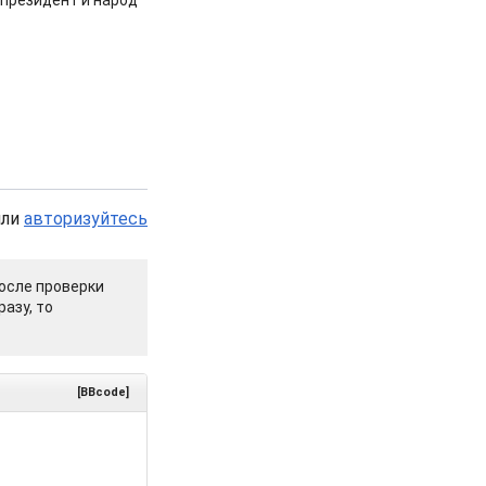
 президент и народ
или
авторизуйтесь
осле проверки
азу, то
[BBcode]