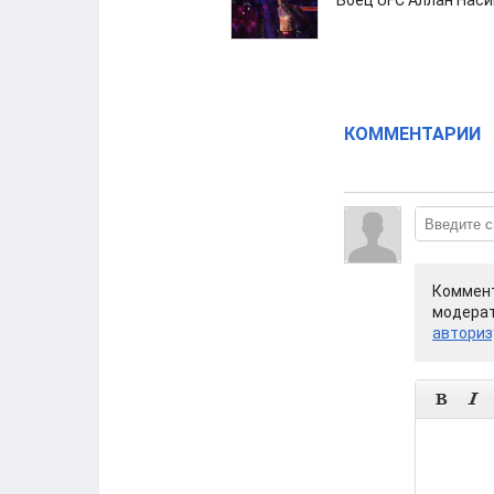
Боец UFC Аллан Наси
КОММЕНТАРИИ
Коммент
модерат
авториз

