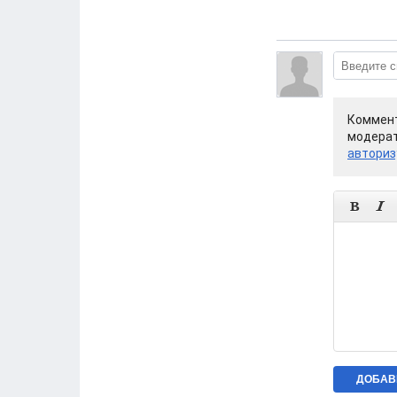
Коммент
модерат
авториз

