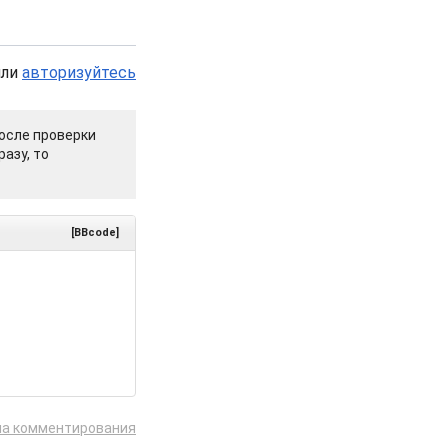
или
авторизуйтесь
осле проверки
азу, то
[BBcode]
ла комментирования