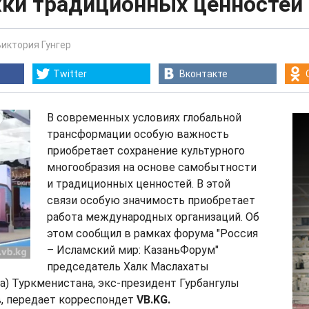
ки традиционных ценностей
Виктория Гунгер
Twitter
Вконтакте
В современных условиях глобальной
трансформации особую важность
приобретает сохранение культурного
многообразия на основе самобытности
и традиционных ценностей. В этой
связи особую значимость приобретает
работа международных организаций. Об
этом сообщил в рамках форума "Россия
– Исламский мир: КазаньФорум"
председатель Халк Маслахаты
а) Туркменистана, экс-президент Гурбангулы
 передает корреспондет
VB.KG.