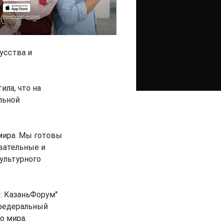
усства и
ла, что на
льной
мира. Мы готовы
вательные и
ультурного
: КазаньФорум"
 федеральный
о мира.