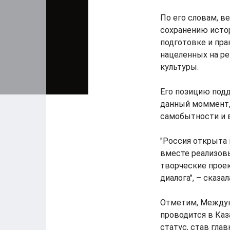
По его словам, в
сохранению истор
подготовке и пра
нацеленных на ре
культуры.
Его позицию подд
данный моммент,
самобытности и 
"Россия открыта
вместе реализов
творческие прое
диалога", – сказал
Отметим, Междун
проводится в Каз
статус, став гла