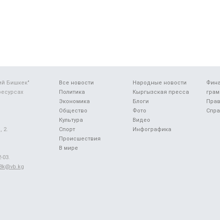
ий Бишкек"
Все новости
Народные новости
Фин
ресурсах
Политика
Кыргызская пресса
грам
Экономика
Блоги
Прав
Общество
Фото
Спра
Культура
Видео
 2.
Спорт
Инфографика
Происшествия
В мире
-03.
48k@vb.kg