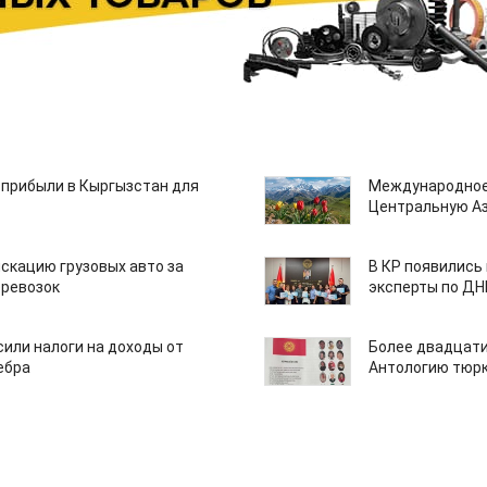
 прибыли в Кыргызстан для
Международное
Центральную А
скацию грузовых авто за
В КР появились
еревозок
эксперты по Д
или налоги на доходы от
Более двадцати
ебра
Антологию тюрк