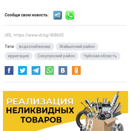
Сообщи свою новость:
URL: https://www.vb.kg/458605
Теги:
водоснабжение
,
Жайылский район
,
ирригация
,
Сокулукский район
,
Чуйская область