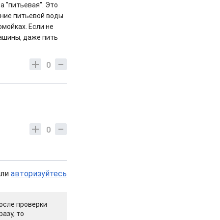
а "питьевая". Это
ение питьевой воды
омойках. Если не
машины, даже пить
0
0
или
авторизуйтесь
осле проверки
азу, то