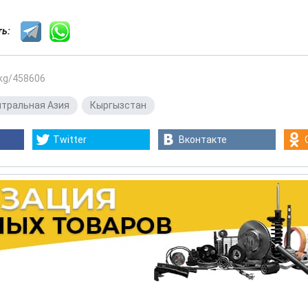
сть:
.kg/458606
тральная Азия
,
Кыргызстан
Twitter
Вконтакте