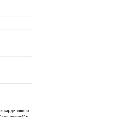
на кардинально
"транжирой" в