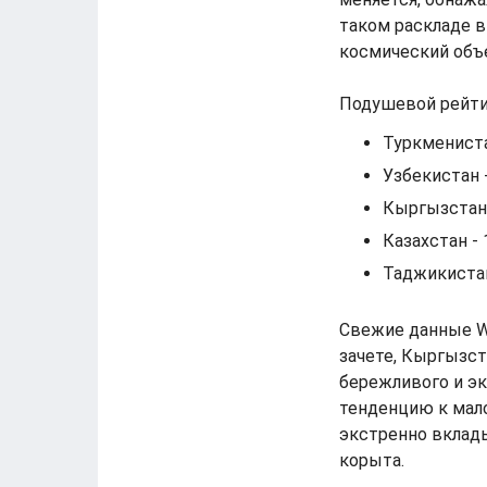
таком раскладе в
космический объ
Подушевой рейти
Туркмениста
Узбекистан 
Кыргызстан 
Казахстан -
Таджикистан
Свежие данные W
зачете, Кыргызст
бережливого и эк
тенденцию к мал
экстренно вклады
корыта.