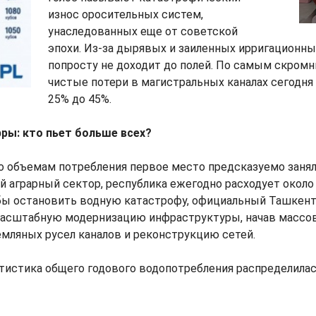
износ оросительных систем,
унаследованных еще от советской
эпохи. Из-за дырявых и заиленных ирригационны
попросту не доходит до полей. По самым скром
чистые потери в магистральных каналах сегодня
25% до 45%.
ы: кто пьет больше всех?
о объемам потребления первое место предсказуемо занял
аграрный сектор, республика ежегодно расходует около 
бы остановить водную катастрофу, официальный Ташкент
масштабную модернизацию инфраструктуры, начав массо
мляных русел каналов и реконструкцию сетей.
атистика общего годового водопотребления распределил