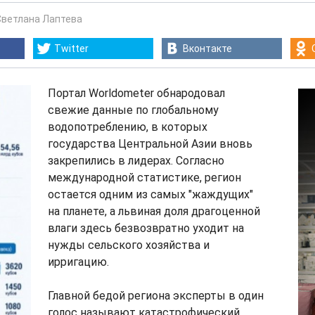
Светлана Лаптева
Twitter
Вконтакте
Портал Worldometer обнародовал
свежие данные по глобальному
водопотреблению, в которых
государства Центральной Азии вновь
закрепились в лидерах. Согласно
международной статистике, регион
остается одним из самых "жаждущих"
на планете, а львиная доля драгоценной
влаги здесь безвозвратно уходит на
нужды сельского хозяйства и
ирригацию.
Главной бедой региона эксперты в один
голос называют катастрофический