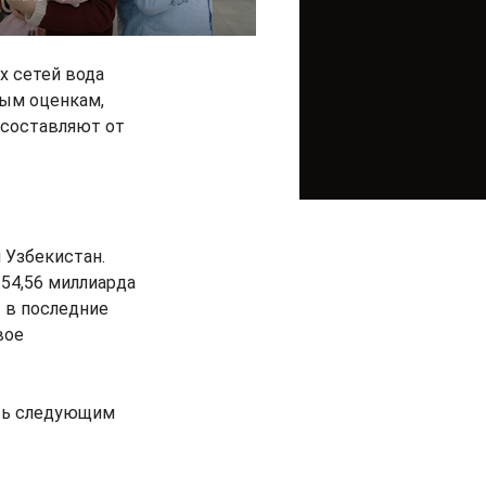
х сетей вода
ным оценкам,
 составляют от
 Узбекистан.
54,56 миллиарда
 в последние
вое
ась следующим