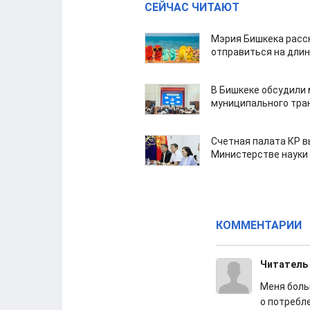
СЕЙЧАС ЧИТАЮТ
Мэрия Бишкека расс
отправиться на дли
В Бишкеке обсудили
муниципального тра
Счетная палата КР в
Министерстве науки
КОММЕНТАРИИ
Читатель
Меня боль
о потребл