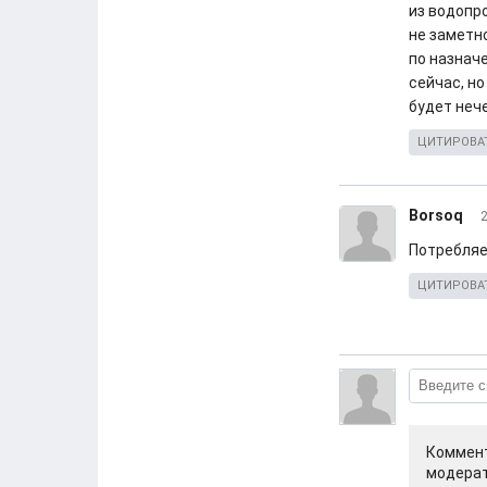
из водопро
не заметн
по назнач
сейчас, н
будет нече
ЦИТИРОВА
Borsoq
2
Потребляе
ЦИТИРОВА
Коммент
модерат