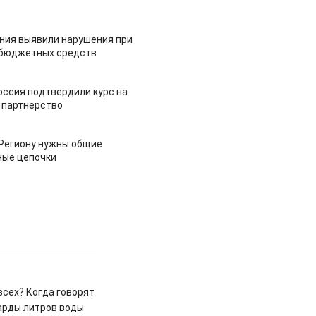
ия выявили нарушения при
 бюджетных средств
оссия подтвердили курс на
 партнерство
 Региону нужны общие
ные цепочки
всех? Когда говорят
иарды литров воды