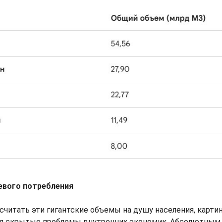
евого потребления
считать эти гигантские объемы на душу населения, карти
ая скрытые проблемы внутренних экономик. Абсолютным 