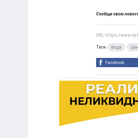
Сообщи свою ново
URL: https://www.vb
Теги:
вода
,
Цен
Facebook