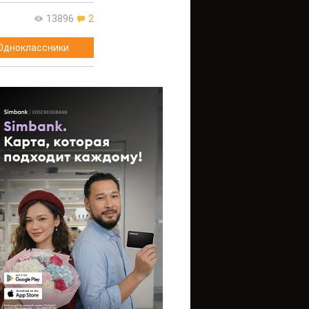
13896
2
Одноклассники