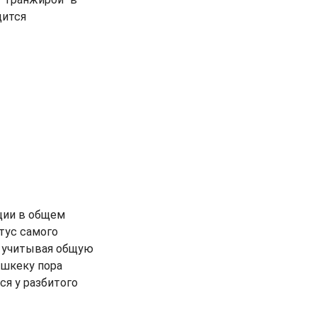
дится
ции в общем
тус самого
, учитывая общую
ишкеку пора
ся у разбитого