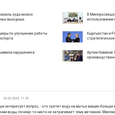
казала, куда можно
В Минпросвещен
нных выходных
использовании
 меры по улучшению работы
Кыргызстан и Р
нспорта
стратегическое
ыявила нарушения в
Артем Новиков:
производствен
20.05.2026, 11:35
ше интересует вопрос, - кто тратит воду на мытье машин больше 
ении воды, почему-то никто не затрагивает тему автомоек. Милл