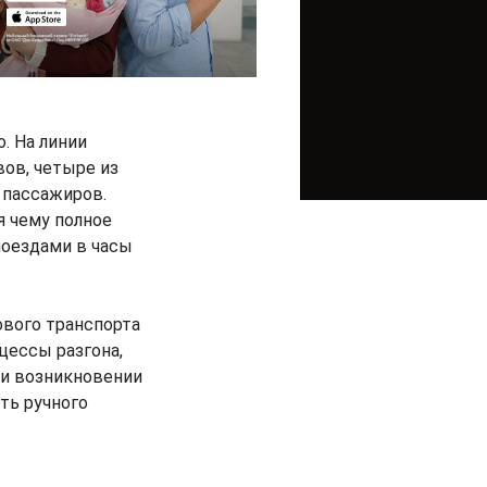
. На линии
ов, четыре из
 пассажиров.
я чему полное
поездами в часы
ового транспорта
ессы разгона,
ри возникновении
ть ручного