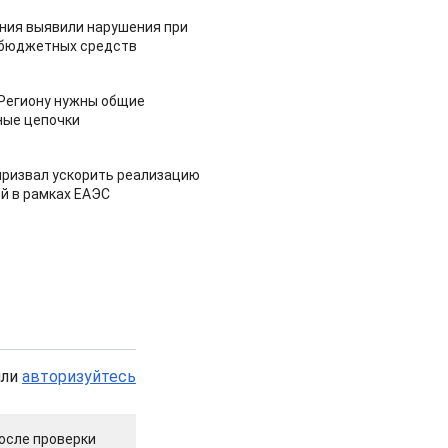
ия выявили нарушения при
 бюджетных средств
 Региону нужны общие
ные цепочки
призвал ускорить реализацию
й в рамках ЕАЭС
или
авторизуйтесь
осле проверки