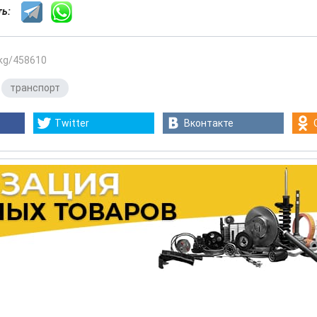
сть:
.kg/458610
,
транспорт
Twitter
Вконтакте