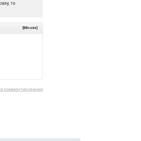
азу, то
[BBcode]
ла комментирования