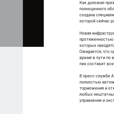
Как доложил пре
полноценного об
создана специали
которой сейчас р
Новая инфраструк
протяженностью 2
которых находятс
Ожидается, что с
время в пути по 
пик составит все
В пресс-службе А
полностью автом
торможения и от
любых нештатных
управления и экс