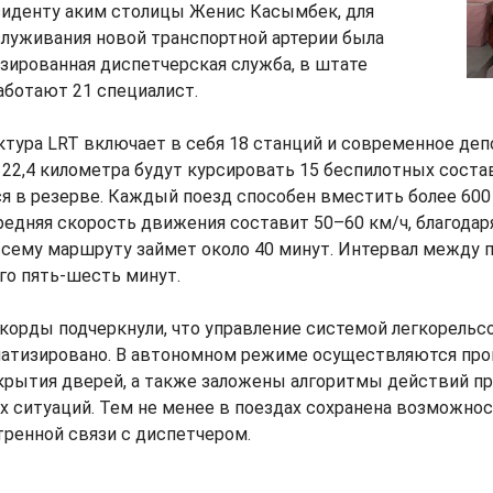
зиденту аким столицы Женис Касымбек, для
служивания новой транспортной артерии была
зированная диспетчерская служба, в штате
аботают 21 специалист.
тура LRT включает в себя 18 станций и современное депо
2,4 километра будут курсировать 15 беспилотных состав
я в резерве. Каждый поезд способен вместить более 600
редняя скорость движения составит 50–60 км/ч, благодар
всему маршруту займет около 40 минут. Интервал между 
го пять-шесть минут.
корды подчеркнули, что управление системой легкорельс
атизировано. В автономном режиме осуществляются проц
крытия дверей, а также заложены алгоритмы действий п
 ситуаций. Тем не менее в поездах сохранена возможнос
тренной связи с диспетчером.