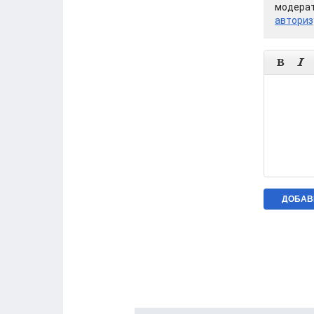
модерат
авториз

