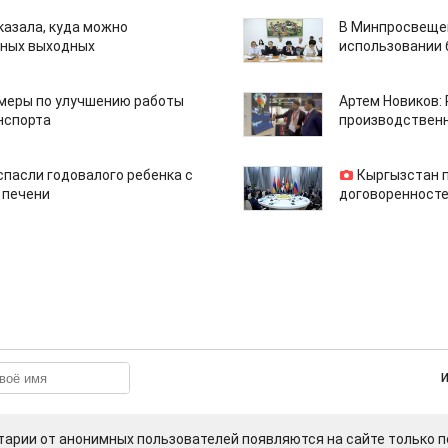
казала, куда можно
В Минпросвещен
нных выходных
использовании
 меры по улучшению работы
Артем Новиков:
нспорта
производствен
спасли годовалого ребенка с
Кыргызстан 
 печени
договоренносте
арии от анонимных пользователей появляются на сайте только п