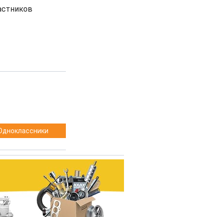
астников
Одноклассники