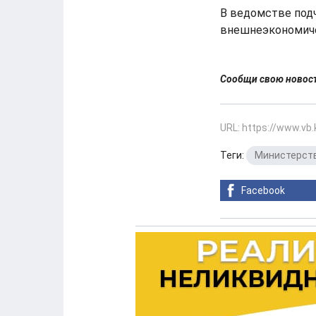
В ведомстве под
внешнеэкономиче
Сообщи свою ново
URL: https://www.vb
Теги:
Министерст
Facebook