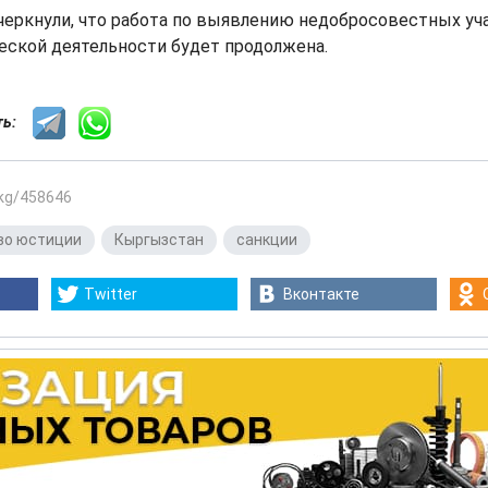
черкнули, что работа по выявлению недобросовестных уч
ской деятельности будет продолжена.
сть:
.kg/458646
во юстиции
,
Кыргызстан
,
санкции
Twitter
Вконтакте