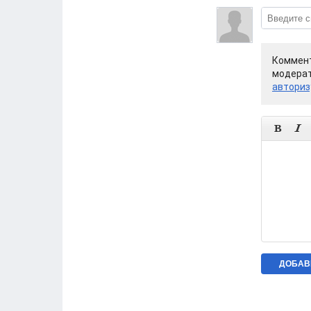
Коммент
модерат
авториз

