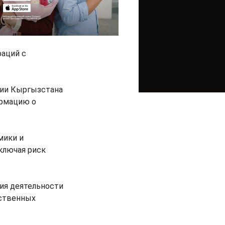
аций с
ции Кыргызстана
ормацию о
мики и
ключая риск
ия деятельности
рственных