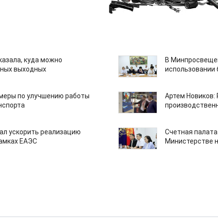
казала, куда можно
В Минпросвещен
нных выходных
использовании
 меры по улучшению работы
Артем Новиков:
нспорта
производствен
ал ускорить реализацию
Счетная палата
рамках ЕАЭС
Министерстве н