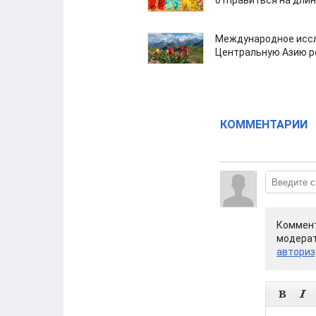
отправиться на дли
Международное иссл
Центральную Азию р
КОММЕНТАРИИ
Коммент
модерат
авториз

