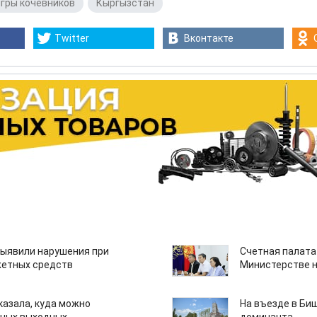
гры кочевников
,
Кыргызстан
Twitter
Вконтакте
ыявили нарушения при
Счетная палата
етных средств
Министерстве н
казала, куда можно
На въезде в Би