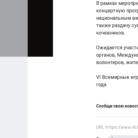
В рамках меропри
концертную прог
национальным вид
также раздачу су
кочевников.
Ожидается участ
органов, Междуна
волонтеров, жите
VI Всемирные игр
года.
Сообщи свою ново
URL: https://www.vb