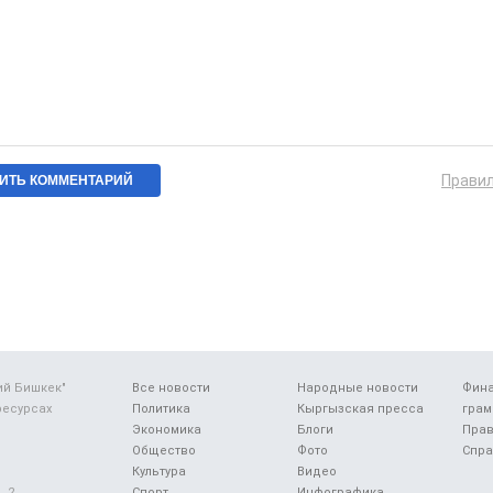
Прави
ий Бишкек"
Все новости
Народные новости
Фин
ресурсах
Политика
Кыргызская пресса
грам
Экономика
Блоги
Прав
Общество
Фото
Спра
Культура
Видео
 2.
Спорт
Инфографика