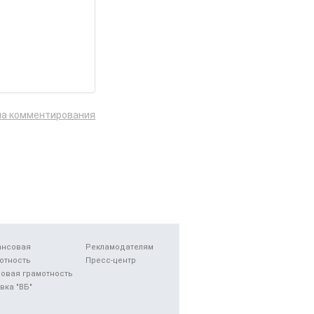
ла комментирования
ансовая
Рекламодателям
отность
Пресс-центр
овая грамотность
вка "ВБ"