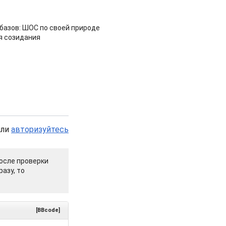
азов: ШОС по своей природе
я созидания
или
авторизуйтесь
осле проверки
азу, то
[BBcode]