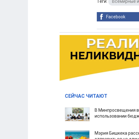
Теги:
Всемирные и
Facebook
СЕЙЧАС ЧИТАЮТ
В Минпросвещения в
использовании бюдж
Мэрия Бишкека расс