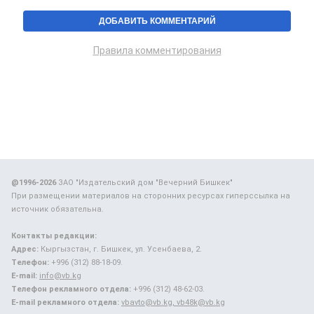
Правила комментирования
@1996-2026
ЗАО "Издательский дом "Вечерний Бишкек"
При размещении материалов на сторонних ресурсах гиперссылка на
источник обязательна.
Контакты редакции:
Адрес:
Кыргызстан, г. Бишкек, ул. Усенбаева, 2.
Телефон:
+996 (312) 88-18-09.
E-mail:
info@vb.kg
Телефон рекламного отдела:
+996 (312) 48-62-03.
E-mail рекламного отдела:
vbavto@vb.kg, vb48k@vb.kg