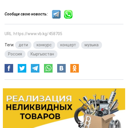
Сообщи свою новость:
URL: https://www.vb.kg/458705
Теги:
дети
,
конкурс
,
концерт
,
музыка
,
Россия
,
Кыргызстан