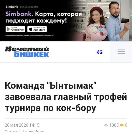
KG
Команда "Ынтымак"
завоевала главный трофей
турнира по кок-бору
26 мая 2026 14:15
1065
0
Самуэль Деди Ирие