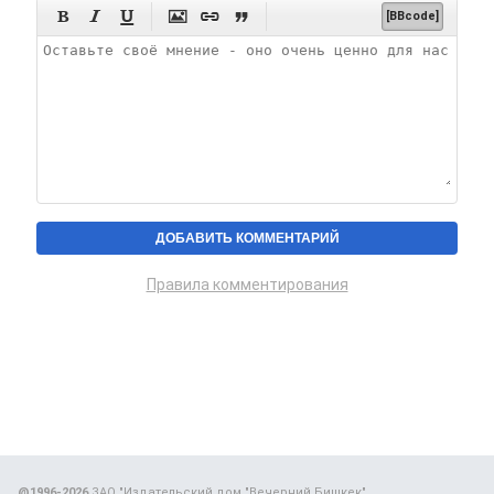






[BBcode]
Правила комментирования
@1996-2026
ЗАО "Издательский дом "Вечерний Бишкек"