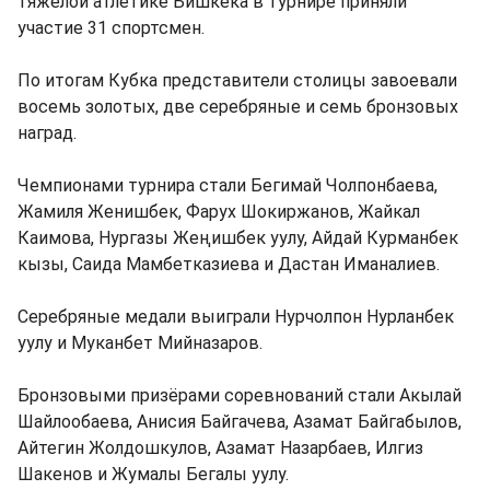
тяжелой атлетике Бишкека в турнире приняли
участие 31 спортсмен.
По итогам Кубка представители столицы завоевали
восемь золотых, две серебряные и семь бронзовых
наград.
Чемпионами турнира стали Бегимай Чолпонбаева,
Жамиля Женишбек, Фарух Шокиржанов, Жайкал
Каимова, Нургазы Жеңишбек уулу, Айдай Курманбек
кызы, Саида Мамбетказиева и Дастан Иманалиев.
Серебряные медали выиграли Нурчолпон Нурланбек
уулу и Муканбет Мийназаров.
Бронзовыми призёрами соревнований стали Акылай
Шайлообаева, Анисия Байгачева, Азамат Байгабылов,
Айтегин Жолдошкулов, Азамат Назарбаев, Илгиз
Шакенов и Жумалы Бегалы уулу.