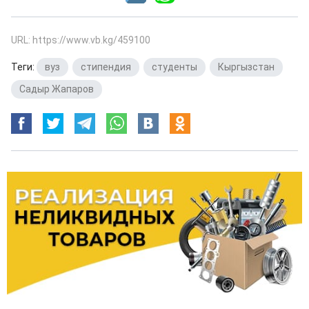
URL: https://www.vb.kg/459100
Теги:
вуз
,
стипендия
,
студенты
,
Кыргызстан
,
Садыр Жапаров