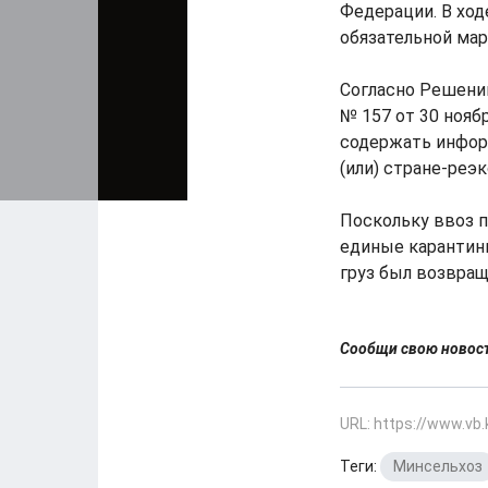
Федерации. В ход
обязательной мар
Согласно Решени
№ 157 от 30 нояб
содержать инфор
(или) стране-реэк
Поскольку ввоз 
единые карантин
груз был возвра
Сообщи свою ново
URL: https://www.vb
Теги:
Минсельхоз