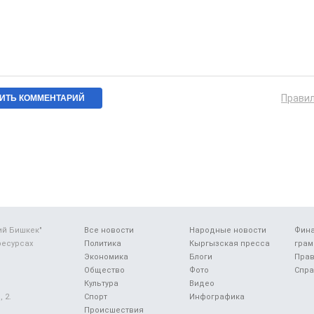
Прави
ий Бишкек"
Все новости
Народные новости
Фин
ресурсах
Политика
Кыргызская пресса
грам
Экономика
Блоги
Прав
Общество
Фото
Спра
Культура
Видео
 2.
Спорт
Инфографика
Происшествия