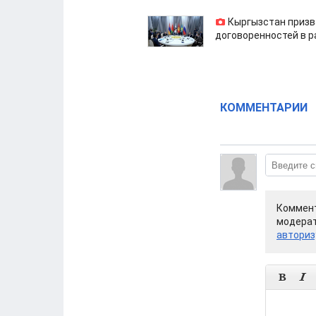
Кыргызстан призв
договоренностей в 
КОММЕНТАРИИ
Коммент
модерат
авториз

