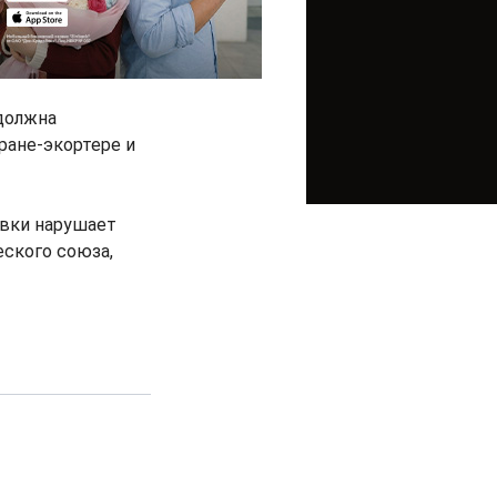
 должна
ране-экортере и
овки нарушает
ского союза,