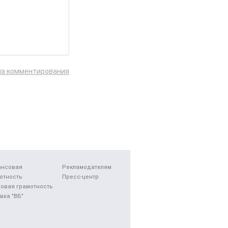
ла комментирования
ансовая
Рекламодателям
отность
Пресс-центр
овая грамотность
вка "ВБ"