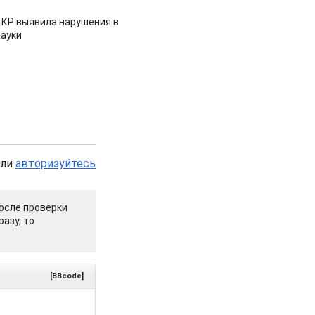
 КР выявила нарушения в
ауки
или
авторизуйтесь
осле проверки
азу, то
[BBcode]