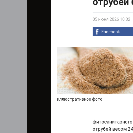
отрубей
05 июня 2026 10:32
Facebook
иллюстративное фото
фитосанитарного
отрубей весом 2