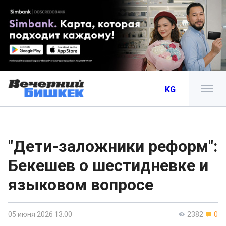
KG
"Дети-заложники реформ":
Бекешев о шестидневке и
языковом вопросе
05 июня 2026 13:00
2382
0