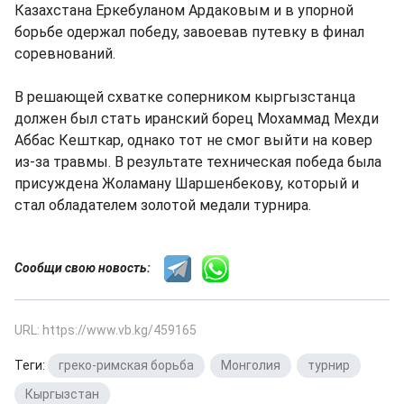
Казахстана Еркебуланом Ардаковым и в упорной
борьбе одержал победу, завоевав путевку в финал
соревнований.
В решающей схватке соперником кыргызстанца
должен был стать иранский борец Мохаммад Мехди
Аббас Кешткар, однако тот не смог выйти на ковер
из-за травмы. В результате техническая победа была
присуждена Жоламану Шаршенбекову, который и
стал обладателем золотой медали турнира.
Сообщи свою новость:
URL: https://www.vb.kg/459165
Теги:
греко-римская борьба
,
Монголия
,
турнир
,
Кыргызстан