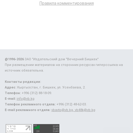
Правила комментирования
@1996-2026
ЗАО "Издательский дом "Вечерний Бишкек"
При размещении материалов на сторонних ресурсах гиперссылка на
источник обязательна.
Контакты редакции:
Адрес:
Кыргызстан, г. Бишкек, ул. Усенбаева, 2.
Телефон:
+996 (312) 88-18-09.
E-mail:
info@vb.kg
Телефон рекламного отдела:
+996 (312) 48-62-03.
E-mail рекламного отдела:
vbavto@vb.kg, vb48k@vb.kg