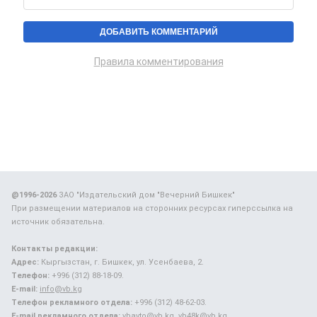
Правила комментирования
@1996-2026
ЗАО "Издательский дом "Вечерний Бишкек"
При размещении материалов на сторонних ресурсах гиперссылка на
источник обязательна.
Контакты редакции:
Адрес:
Кыргызстан, г. Бишкек, ул. Усенбаева, 2.
Телефон:
+996 (312) 88-18-09.
E-mail:
info@vb.kg
Телефон рекламного отдела:
+996 (312) 48-62-03.
E-mail рекламного отдела:
vbavto@vb.kg, vb48k@vb.kg