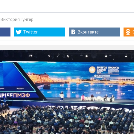
-
Виктория Гунгер
Twitter
Вконтакте