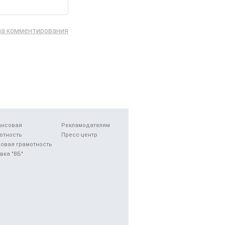
ла комментирования
ансовая
Рекламодателям
отность
Пресс-центр
овая грамотность
вка "ВБ"