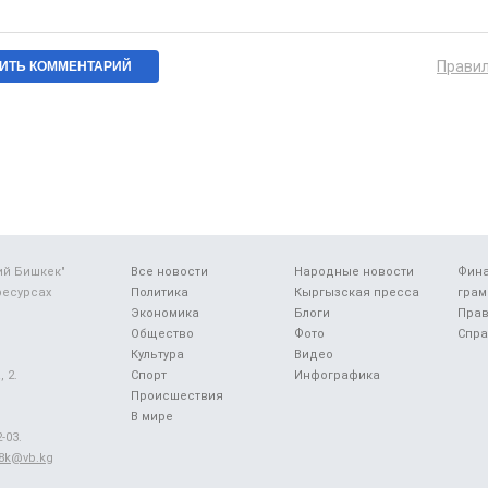
Прави
ий Бишкек"
Все новости
Народные новости
Фин
ресурсах
Политика
Кыргызская пресса
грам
Экономика
Блоги
Прав
Общество
Фото
Спра
Культура
Видео
 2.
Спорт
Инфографика
Происшествия
В мире
-03.
48k@vb.kg