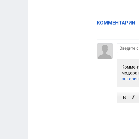
КОММЕНТАРИИ
Коммент
модерат
авториз

