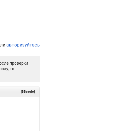
или
авторизуйтесь
осле проверки
азу, то
[BBcode]