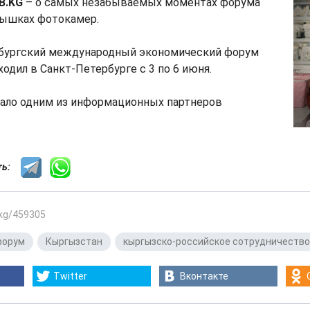
B.KG
– о самых незабываемых моментах форума
пышках фотокамер.
бургский международный экономический форум
одил в Санкт-Петербурге с 3 по 6 июня.
ало одним из информационных партнеров
сть:
.kg/459305
форум
,
Кыргызстан
,
кыргызско-российское сотрудничество
Twitter
Вконтакте