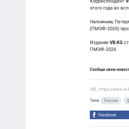
Корреспондент
V
этого года во вс
Напомним, Петер
(ПМЭФ-2026) прох
Издание
VB.KG
ст
ПМЭФ-2026.
Сообщи свою ново
URL: https://www.vb
Теги:
Россия
,
Facebook