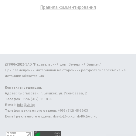
Правила комментирования
@1996-2026
ЗАО "Издательский дом "Вечерний Бишкек"
При размещении материалов на сторонних ресурсах гиперссылка на
источник обязательна.
Контакты редакции:
Адрес:
Кыргызстан, г. Бишкек, ул. Усенбаева, 2.
Телефон:
+996 (312) 88-18-09.
E-mail:
info@vb.kg
Телефон рекламного отдела:
+996 (312) 48-62-03.
E-mail рекламного отдела:
vbavto@vb.kg, vb48k@vb.kg