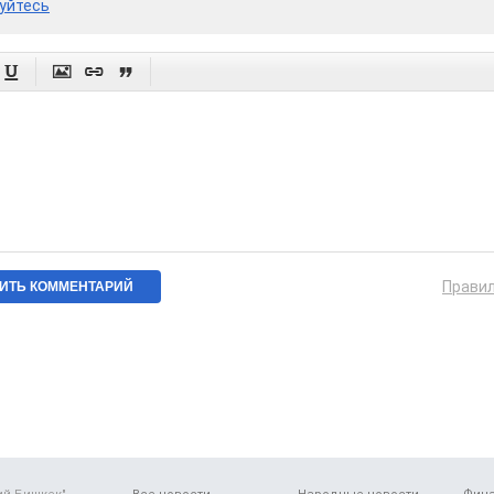
уйтесь




Прави