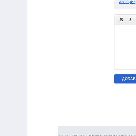
авториз

