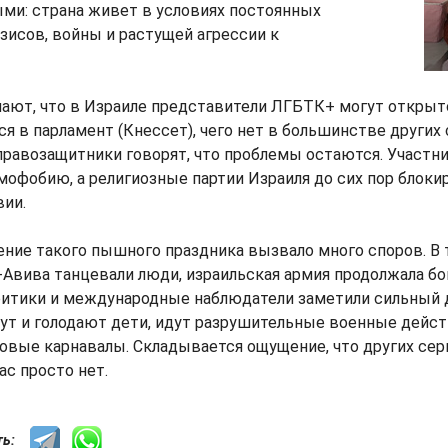
ми: страна живет в условиях постоянных
зисов, войны и растущей агрессии к
ают, что в Израиле представители ЛГБТК+ могут открыт
ся в парламент (Кнессет), чего нет в большинстве других
правозащитники говорят, что проблемы остаются. Участн
мофобию, а религиозные партии Израиля до сих пор блоки
вии.
ние такого пышного праздника вызвало много споров. В 
-Авива танцевали люди, израильская армия продолжала б
ритики и международные наблюдатели заметили сильный 
нут и голодают дети, идут разрушительные военные действ
овые карнавалы. Складывается ощущение, что других сер
ас просто нет.
сть: