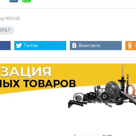
.kg/459336
ЛГБТ
Twitter
Вконтакте