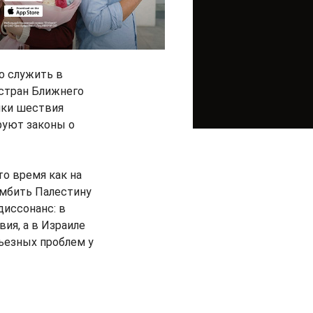
о служить в
 стран Ближнего
ики шествия
руют законы о
то время как на
омбить Палестину
диссонанс: в
ия, а в Израиле
ьезных проблем у