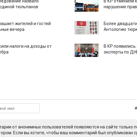
едование назвало
В КР отменили 
одиной тюльпанов
нарушение прав
лашает жителей и гостей
Более двадцати
ьные вечера
Антологию тюрк
или налоги на доходы от
В КР появились
ебра
эксперты по Д
арии от анонимных пользователей появляются на сайте только п
ором. Если вы хотите, чтобы ваш комментарий был опубликован ср