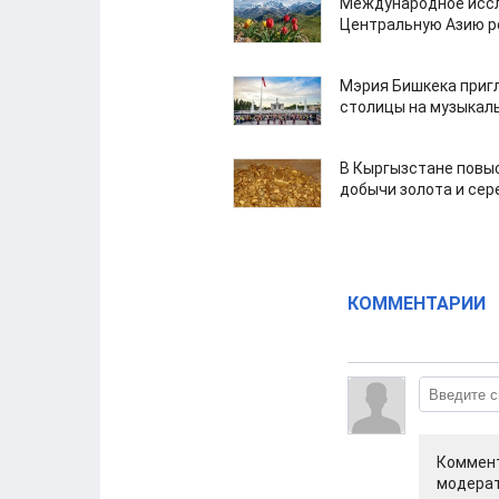
Международное иссл
Центральную Азию р
Мэрия Бишкека приг
столицы на музыкал
В Кыргызстане повыс
добычи золота и сер
КОММЕНТАРИИ
Коммент
модерат