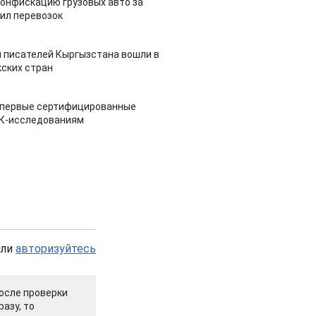
конфискацию грузовых авто за
ил перевозок
 писателей Кыргызстана вошли в
ских стран
 первые сертифицированные
НК-исследованиям
или
авторизуйтесь
осле проверки
азу, то