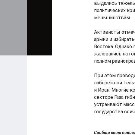
выдались тяжелы
политических кри
меньшинствам.
Активисты отмеч
армии и избирать
Востока. Однако 
жаловались на го
полном равнопра
При этом проведе
набережной Тель
и Иран. Многие к
секторе Газа гиб
устраивают масс
государства сейч
Сообщи свою ново