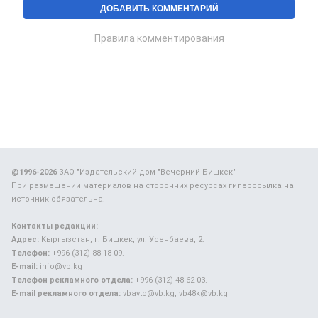
Правила комментирования
@1996-2026
ЗАО "Издательский дом "Вечерний Бишкек"
При размещении материалов на сторонних ресурсах гиперссылка на
источник обязательна.
Контакты редакции:
Адрес:
Кыргызстан, г. Бишкек, ул. Усенбаева, 2.
Телефон:
+996 (312) 88-18-09.
E-mail:
info@vb.kg
Телефон рекламного отдела:
+996 (312) 48-62-03.
E-mail рекламного отдела:
vbavto@vb.kg, vb48k@vb.kg