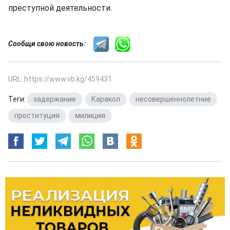
преступной деятельности.
Сообщи свою новость:
URL: https://www.vb.kg/459431
Теги:
задержание
,
Каракол
,
несовершеннолетние
,
проституция
,
милиция