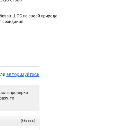
ских стран
азов: ШОС по своей природе
я созидания
или
авторизуйтесь
осле проверки
азу, то
[BBcode]