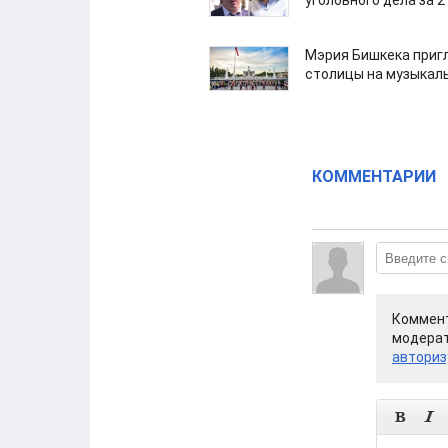
уголовного дела за 2
Мэрия Бишкека приг
столицы на музыкал
КОММЕНТАРИИ
Коммент
модерат
авториз

