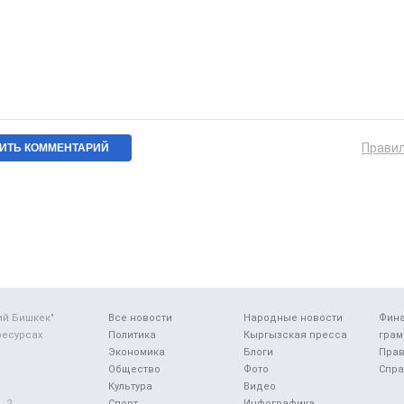
Прави
ий Бишкек"
Все новости
Народные новости
Фин
ресурсах
Политика
Кыргызская пресса
грам
Экономика
Блоги
Прав
Общество
Фото
Спра
Культура
Видео
 2.
Спорт
Инфографика