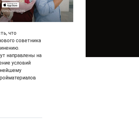
ть, что
нового советника
динению.
ут направлены на
ение условий
льнейшему
тройматериалов