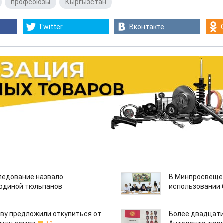
,
профсоюзы
,
Кыргызстан
Twitter
Вконтакте
едование назвало
В Минпросвещен
одиной тюльпанов
использовании
ву предложили откупиться от
Более двадцати