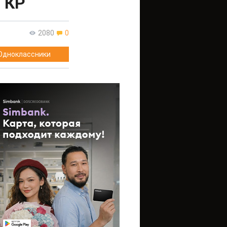
 КР
2080
0
Одноклассники