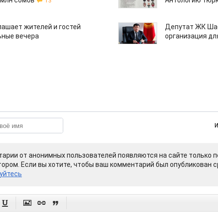
 млн сомов
Антологию тюрк
13
лашает жителей и гостей
Депутат ЖК Шаб
ьные вечера
организация дл
арии от анонимных пользователей появляются на сайте только п
ором. Если вы хотите, чтобы ваш комментарий был опубликован ср
уйтесь



