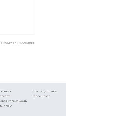
ла комментирования
ансовая
Рекламодателям
отность
Пресс-центр
овая грамотность
вка "ВБ"