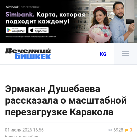
KG
Эрмакан Душебаева
рассказала о масштабной
перезагрузке Каракола
01 июля 2026 16:56
6928
0
Бакыт Басарбек