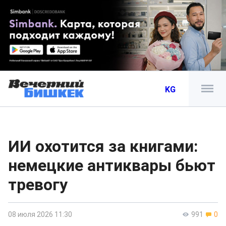
KG
ИИ охотится за книгами:
немецкие антиквары бьют
тревогу
08 июля 2026 11:30
991
0