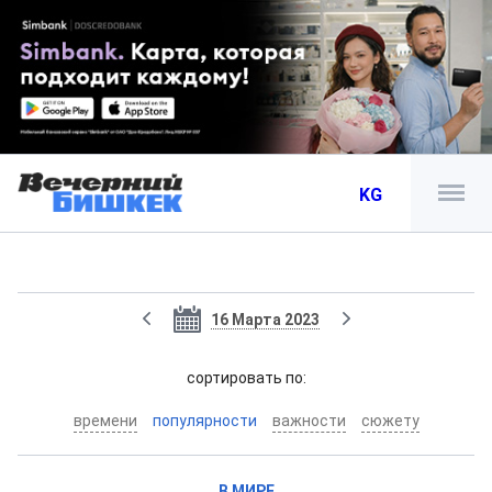
KG
16 Марта 2023
cортировать по:
времени
популярности
важности
сюжету
В МИРЕ