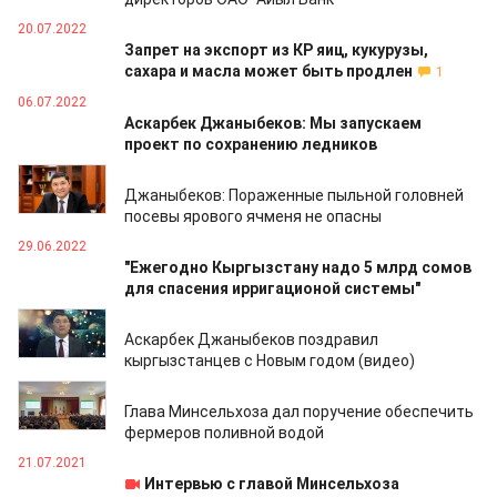
20.07.2022
Запрет на экспорт из КР яиц, кукурузы,
сахара и масла может быть продлен
1
06.07.2022
Аскарбек Джаныбеков: Мы запускаем
проект по сохранению ледников
29.06.2022
Джаныбеков: Пораженные пыльной головней
посевы ярового ячменя не опасны
29.06.2022
"Ежегодно Кыргызстану надо 5 млрд сомов
для спасения ирригационой системы"
31.12.2021
Аскарбек Джаныбеков поздравил
кыргызстанцев с Новым годом (видео)
26.10.2021
Глава Минсельхоза дал поручение обеспечить
фермеров поливной водой
21.07.2021
Интервью с главой Минсельхоза