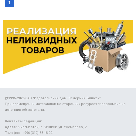
1
@1996-2026
ЗАО "Издательский дом "Вечерний Бишкек"
При размещении материалов на сторонних ресурсах гиперссылка на
источник обязательна.
Контакты редакции:
Адрес:
Кыргызстан, г. Бишкек, ул. Усенбаева, 2.
Телефон:
+996 (312) 88-18-09.