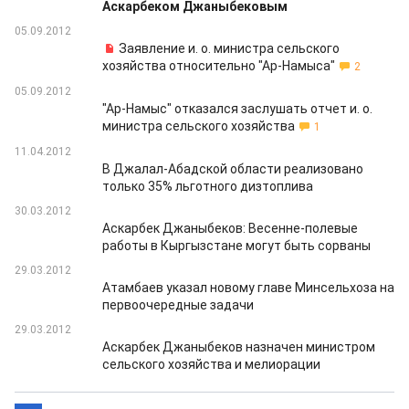
Аскарбеком Джаныбековым
05.09.2012
Заявление и. о. министра сельского
хозяйства относительно "Ар-Намыса"
2
05.09.2012
"Ар-Намыс" отказался заслушать отчет и. о.
министра сельского хозяйства
1
11.04.2012
В Джалал-Абадской области реализовано
только 35% льготного дизтоплива
30.03.2012
Аскарбек Джаныбеков: Весенне-полевые
работы в Кыргызстане могут быть сорваны
29.03.2012
Атамбаев указал новому главе Минсельхоза на
первоочередные задачи
29.03.2012
Аскарбек Джаныбеков назначен министром
сельского хозяйства и мелиорации