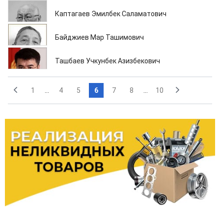
30.04.2013
Каптагаев Эмилбек Саламатович
30.04.2013
Байджиев Мар Ташимович
30.04.2013
Ташбаев Учкунбек Азизбекович
1
...
4
5
6
7
8
...
10