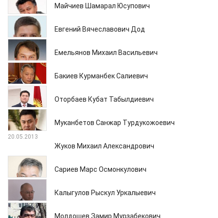
Майчиев Шамарал Юсупович
23.05.2013
Евгений Вячеславович Дод
22.05.2013
Емельянов Михаил Васильевич
21.05.2013
Бакиев Курманбек Салиевич
21.05.2013
Оторбаев Кубат Табылдиевич
20.05.2013
Муканбетов Санжар Турдукожоевич
20.05.2013
Жуков Михаил Александрович
17.05.2013
Сариев Марс Осмонкулович
17.05.2013
Калыгулов Рыскул Уркалыевич
17.05.2013
Молдошев Замир Мурзабекович