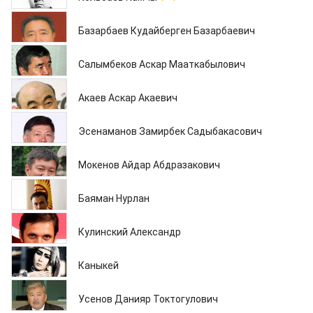
02.05.2013
Базарбаев Кудайберген Базарбаевич
30.04.2013
Салымбеков Аскар Мааткабылович
30.04.2013
Акаев Аскар Акаевич
30.04.2013
Эсенаманов Замирбек Садыбакасович
30.04.2013
Мокенов Айдар Абдразакович
30.04.2013
Баяман Нурлан
30.04.2013
Кулинский Александр
30.04.2013
Каныкей
30.04.2013
Усенов Данияр Токтогулович