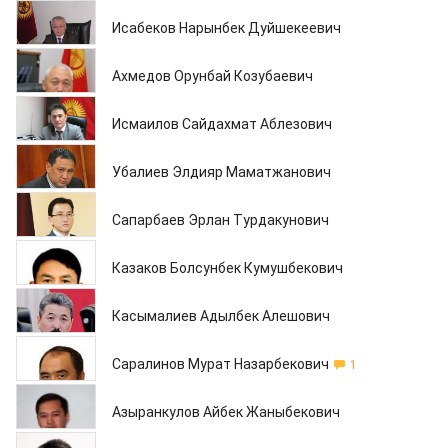
27.05.2013
Исабеков Нарынбек Дуйшекеевич
27.05.2013
Ахмедов Орунбай Козубаевич
27.05.2013
Исмаилов Сайдахмат Аблезович
27.05.2013
Убалиев Элдияр Маматжанович
27.05.2013
Сапарбаев Эрлан Турдакунович
27.05.2013
Казаков Болсунбек Кумушбекович
27.05.2013
Касымалиев Адылбек Алешович
27.05.2013
Саралинов Мурат Назарбекович
1
24.05.2013
Азыранкулов Айбек Жаныбекович
24.05.2013