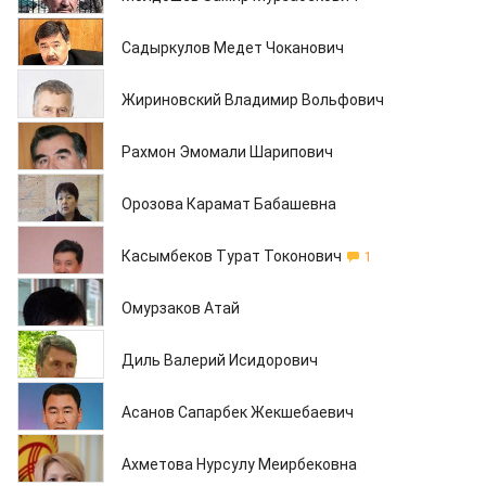
17.05.2013
Садыркулов Медет Чоканович
17.05.2013
Жириновский Владимир Вольфович
15.05.2013
Рахмон Эмомали Шарипович
15.05.2013
Орозова Карамат Бабашевна
14.05.2013
Касымбеков Турат Токонович
1
14.05.2013
Омурзаков Атай
14.05.2013
Диль Валерий Исидорович
14.05.2013
Асанов Сапарбек Жекшебаевич
13.05.2013
Ахметова Нурсулу Меирбековна