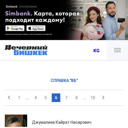
KG
СПРАВКА "ВБ"
1
...
4
5
6
7
8
...
10
28.05.2013
Джумалиев Кайрат Насирович