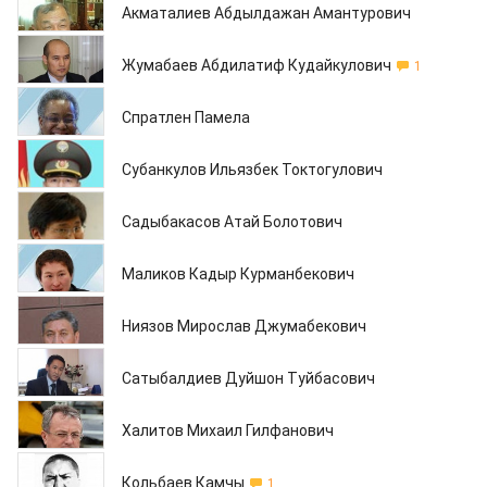
Акматалиев Абдылдажан Амантурович
06.05.2013
Жумабаев Абдилатиф Кудайкулович
1
03.05.2013
Спратлен Памела
03.05.2013
Субанкулов Ильязбек Токтогулович
02.05.2013
Садыбакасов Атай Болотович
02.05.2013
Маликов Кадыр Курманбекович
02.05.2013
Ниязов Мирослав Джумабекович
02.05.2013
Сатыбалдиев Дуйшон Туйбасович
02.05.2013
Халитов Михаил Гилфанович
02.05.2013
Кольбаев Камчы
1