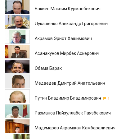
13.05.2013
Бакиев Максим Курманбекович
08.05.2013
Лукашенко Александр Григорьевич
08.05.2013
Акрамов Эрнст Хашимович
08.05.2013
Асанакунов Мирбек Аскерович
07.05.2013
Обама Барак
07.05.2013
Медведев Дмитрий Анатольевич
07.05.2013
Путин Владимир Владимирович
1
07.05.2013
Рахманов Пайзуллабек Паязбекович
06.05.2013
Мадумаров Акрамжан Камбаралиевич
06.05.2013