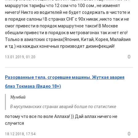
маршруток тарифы что 12 сом что 100 сом , не изменят
ничего! Никто из водителей не будет содержать в чистоте и
в порядке салоны ! В странах СНГ с 90х никак ,никто так и не
смог привести в порядок маршрутное такси! В Москве
обещали привести в порядок в метровагонах так и нет его!
Только в азиатских странах(Япония, Китай, Корея, Малайзия
и тд ) на каждых конечных производят дизинфекций!
0
13.01.2019, 01:20
Разорванные тела, сгоревшие машины. Жуткая авария
близ Токмака (Видео 18+)
Мумбай
В мусулманских странах аварий болше по статистике
потому что все по воле Аллаха! )) Дай аллах ничего не
случится
0
18.12.2018, 17:54