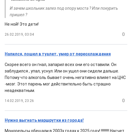
И зачем школьник залез под опору моста ? Или покурить
пришел ?
Не ной! Это дети!
0
26.02.2019, 03:04
Напился, пошел в туалет, умер от переохлаждения
Скорее всего он гнал, запарил всех они его оставили. Он
заблудился , упал, уснул. Или он ущел они сидели дальше.
Потому что алкоголь бывает очень негативно влияет на ЦНС
-мозг. Этот парень мог действительно быть страшно
неадекватным.
0
14.02.2019, 23:26
Нужно выгнать маршрутки из города!
Монорельсы обещали в 2003х годах к 2025 году! !!!!!!!!! Насчет