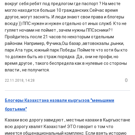
вокруг себя ребят под предлогом где паспорт ? На месте
могло находится больше 10 гражданских.Сейчас время
другое, могут заснять. И люди знают свои права и блогеры
всюду )) ППС нужен и нужен отдельно от иных служб. Кто не
гуляет ночами не поймет , зачем нужны ППСэсники? !
Пройдитесь после 21 часов по некоторым отдельным
районам. Например, Фучика,Ош базар ,автовокзалы ,рынки,
парк Ата түрк, южный парк Победы. Поймете что хотя бы кто
то должен быть из страж порядка. Да , они не профи, но
время другое , такого беспредела как в нулевые со стороны
власти , не получится.
0
22.11.2018, 14:28
Блогеры Казахстана назвали кыргызов "меньшими
братьями"
Казахи всю дорогу завидуют , местные казахи в Кыргызстане
всю дорогу хвалят Казахстан! ЭТО говорит о том что
имеется общенациональный комплекс. Если взять историю