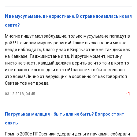
И не мусульмане, и не христиане. В стране появилась новая
секта?
Многие пишут мол заблудшие, только мусульмане попадут в
рай ! Что ислам мирная религия! Такие высказвания можно
везде наблюдать, благо у нас в Кыргызстане не так дико как
на Кавказе, Таджикистане и тд. И другой момент, истину
никто не знает , каждый должен верить во что то и в кого то
и не важно в кого и где и во что! Главное что бы не мешало
это всем ! Лично от верующих, а особенно от как говорится
Сектантов нет вреда.
-1
03.12.2018, 04:45
Патрульная милиция - быть или не быть? Вопрос стоит
опять
Помню 2000е ППСэсники сдерали деньги пачками , собирали