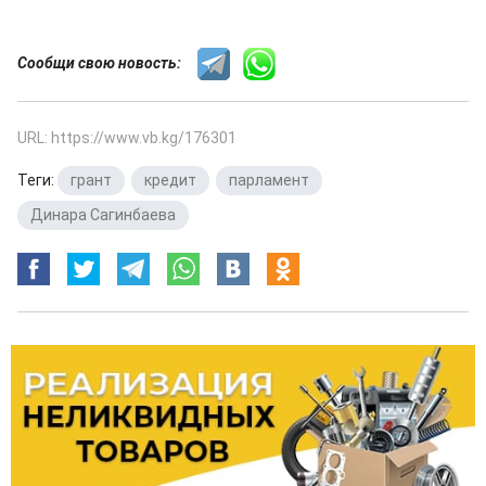
Сообщи свою новость:
URL: https://www.vb.kg/176301
Теги:
грант
,
кредит
,
парламент
,
Динара Сагинбаева