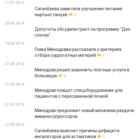
11.07.2014
Сагинбаева заметила улучшение питания
кыргызстанцев
5
25.06.2014
Депутаты обсудили грант на программу "Ден
соолук"
18.06.2014
Глава Минздрава рассказала о критериях
отбора суррогатных матерей
1
27.05.2014
Минздрав решил узаконить платные услуги в
больницах
4
27.05.2014
Минздрав поищет спецоборудование для
пациентов с пересаженной почкой
27.05.2014
Минздрав предложит новый механизм раздачи
иммуносупрессоров
27.05.2014
Сагинбаева выяснит причины дефицита
ингаляторов для астматиков
3