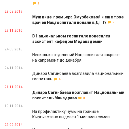
8
28.03.2019
Муж вице-премьера Омурбековой и еще трое
врачей Нацгоспиталя попали в ДТП?
4
29.11.2016
В Национальном госпитале повесился
ассистент кафедры Медакадемии
24.08.2015
Несколько отделений Нацгоспиталя закроют
на капремонт до декабря
24.11.2014
Динара Сагинбаева возглавила Национальный
госпиталь
4
21.11.2014
Динара Сагинбаева возглавит Национальный
госпиталь Минздрава
8
10.11.2014
На профилактику чумы на границе
Кыргызстана выделен 1 миллион сомов
25.09.2014