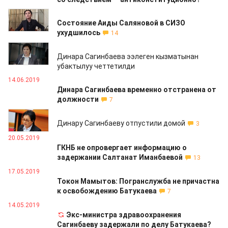
30.07.2019
Состояние Аиды Саляновой в СИЗО
ухудшилось
14
14.06.2019
Динара Сагинбаева ээлеген кызматынан
убактылуу четтетилди
14.06.2019
Динара Сагинбаева временно отстранена от
должности
7
23.05.2019
Динару Сагинбаеву отпустили домой
3
20.05.2019
ГКНБ не опровергает информацию о
задержании Салтанат Иманбаевой
13
17.05.2019
Токон Мамытов: Погранслужба не причастна
к освобождению Батукаева
7
14.05.2019
Экс-министра здравоохранения
Сагинбаеву задержали по делу Батукаева?