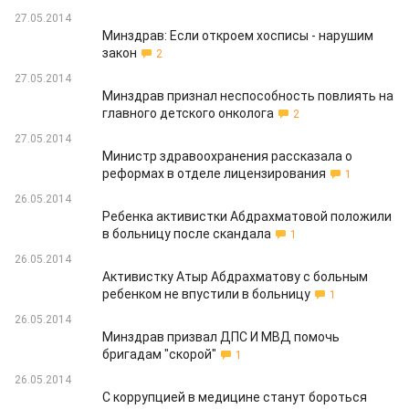
27.05.2014
Минздрав: Если откроем хосписы - нарушим
закон
2
27.05.2014
Минздрав признал неспособность повлиять на
главного детского онколога
2
27.05.2014
Министр здравоохранения рассказала о
реформах в отделе лицензирования
1
26.05.2014
Ребенка активистки Абдрахматовой положили
в больницу после скандала
1
26.05.2014
Активистку Атыр Абдрахматову с больным
ребенком не впустили в больницу
1
26.05.2014
Минздрав призвал ДПС И МВД помочь
бригадам "скорой"
1
26.05.2014
С коррупцией в медицине станут бороться