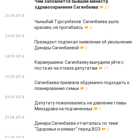
Чем запомнится бывший министр
здравоохранения Сагинбаева
27
25.09.2014
Чыныбай Турсунбеков: Сагинбаева ушла
красиво, не прогибаясь
4
24.09.2014
Президент подписал заявление об увольнении
Динары Сагинбаевой
3
24.09.2014
Карамушкина: Сагинбаеву вынудили уйти с
поста из-за отказа депутатам
17
16.09.2014
Сагинбаева призвала обдуманно подходить к
планированию семьи
3
04.09.2014
Депутату пожаловались на давление главы
Минздрава на подчиненных
3
29.08.2014
Динара Сагинбаева отчиталась по теме
"Здоровье и климат" перед ВОЗ
6
07.08.2014