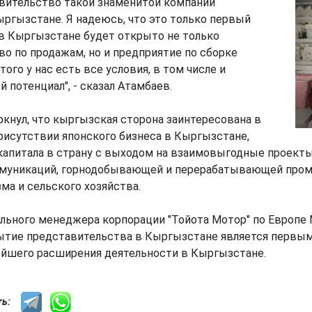
авительство такой знаменитой компании
ргызстане. Я надеюсь, что это только первый
 в Кыргызстане будет открыто не только
о по продажам, но и предприятие по сборке
ого у нас есть все условия, в том числе и
потенциал", - сказал Атамбаев.
кнул, что кыргызская сторона заинтересована в
рисутствии японского бизнеса в Кыргызстане,
капитала в страну с выходом на взаимовыгодные проект
ммуникаций, горнодобывающей и перерабатывающей про
зма и сельского хозяйства.
льного менеджера корпорации "Тойота Мотор" по Европе 
ытие представительства в Кыргызстане является первы
ейшего расширения деятельности в Кыргызстане.
сть: