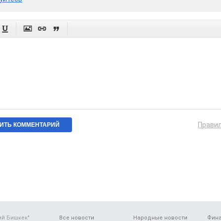




Прави
ий Бишкек"
Все новости
Народные новости
Фин