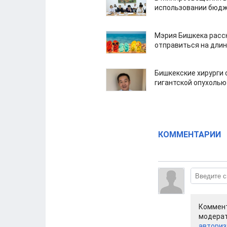
использовании бюдж
Мэрия Бишкека расс
отправиться на дли
Бишкекские хирурги 
гигантской опухолью
КОММЕНТАРИИ
Коммент
модерат
авториз