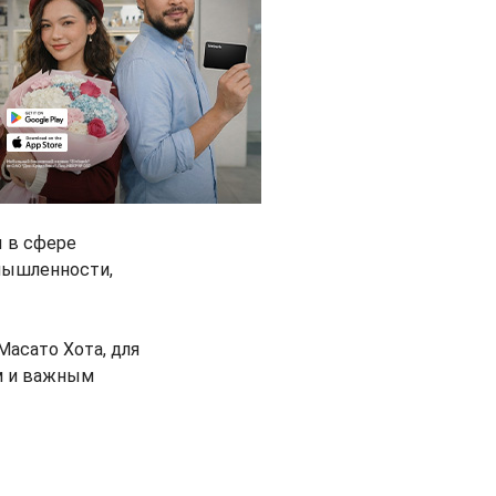
ы в сфере
мышленности,
Масато Хота, для
м и важным