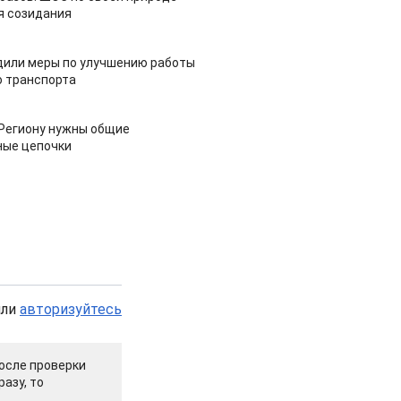
я созидания
дили меры по улучшению работы
 транспорта
 Региону нужны общие
ные цепочки
или
авторизуйтесь
осле проверки
азу, то