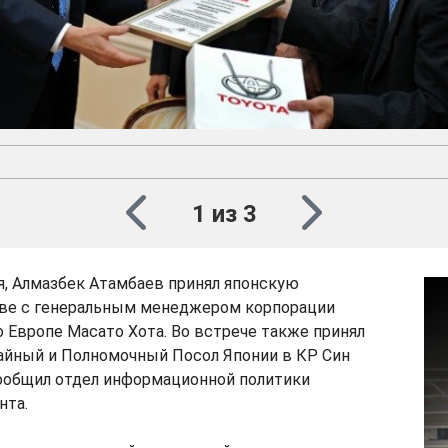
1 из 3
ля, Алмазбек Атамбаев принял японскую
аве с генеральным менеджером корпорации
о Европе Масато Хота. Во встрече также принял
айный и Полномочный Посол Японии в КР Син
сообщил отдел информационной политики
нта.