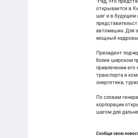
"Рад, что предст
открывается в Кы
шаг и в будущем
представительств
автомашин. Для эт
мощный кадровый 
Президент подчер
более широком п
привлечении его 
транспорта и ко
энергетики, тури
По словам генера
корпорации откр
шагом для дальн
Сообщи свою ново