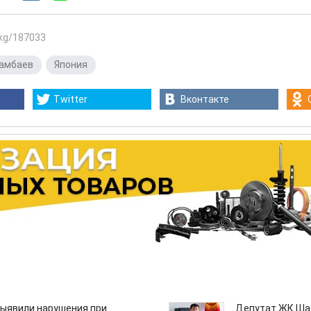
.kg/187033
тамбаев
,
Япония
Twitter
Вконтакте
ыявили нарушения при
Депутат ЖК Шаб