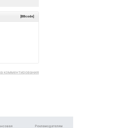
[BBcode]
ла комментирования
ансовая
Рекламодателям