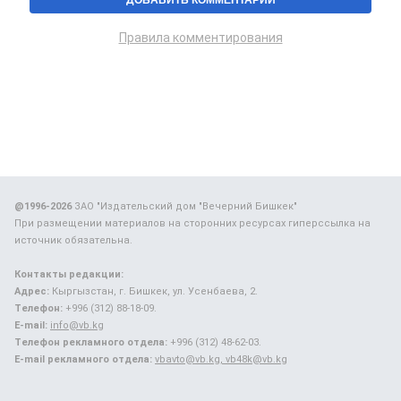
Правила комментирования
@1996-2026
ЗАО "Издательский дом "Вечерний Бишкек"
При размещении материалов на сторонних ресурсах гиперссылка на
источник обязательна.
Контакты редакции:
Адрес:
Кыргызстан, г. Бишкек, ул. Усенбаева, 2.
Телефон:
+996 (312) 88-18-09.
E-mail:
info@vb.kg
Телефон рекламного отдела:
+996 (312) 48-62-03.
E-mail рекламного отдела:
vbavto@vb.kg, vb48k@vb.kg