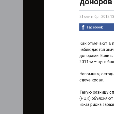
доноров 
21 сентября 2012 13
Facebook
Как отмечают в п
наблюдается зна
донорами. Если в 
2011-м – чуть бо
Напомним, сегодн
сдаче крови.
Такую разницу с
(РЦК) объясняют 
из-за риска зара