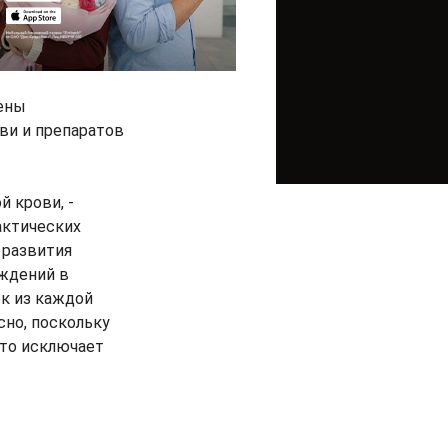
ены
ви и препаратов
 крови, -
актических
 развития
еждений в
ек из каждой
сно, поскольку
что исключает