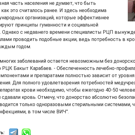
вная часть населения не думает, что быть
 как это считалось ранее. И здесь необходима
народных организаций, которые эффективнее
дируют принципы гуманности и социальной
. Однако с недавнего времени специалисты РЦП вынужд
лами проводить подобные акции, ведь потребность в кро
каждым годом.
 многих заболеваний остается невозможным без донорской
р РЦК Бакыт Карабаев. - Обеспеченность лечебно-профил
омпонентами и препаратами полностью зависит от уровня
ения. Для полного удовлетворения потребностей медучр
епаратах крови необходимо, чтобы ежегодно 40-50 челов
 сдавали кровь. Отмечу, что донорство абсолютно безопа
оводится только одноразовыми стерильными системами, 
нфекциями, в том числе ВИЧ".
сть: