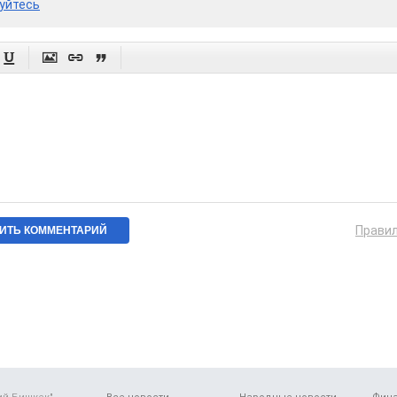
уйтесь




Прави