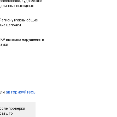
рассказала, куда можно
 длинных выходных
 Региону нужны общие
ные цепочки
 КР выявила нарушения в
ауки
или
авторизуйтесь
осле проверки
азу, то