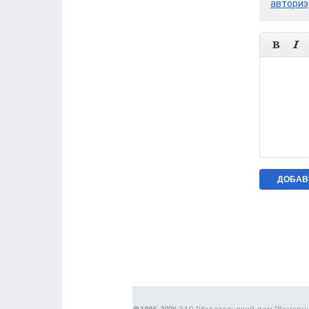
авториз

