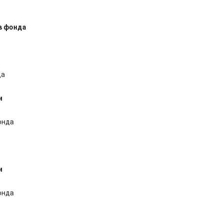
в фонда
да
и
онда
и
онда