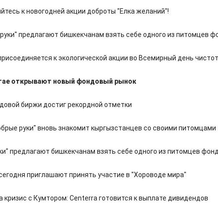
йтесь к новогодней акции доброты "Елка желаний"!
руки" предлагают бишкекчанам взять себе одного из питомцев ф
присоединяется к экологической акции во Всемирный день чисто
итае открывают новый фондовый рынок
довой биржи достиг рекордной отметки
брые руки" вновь знакомит кыргызстанцев со своими питомцами
ки" предлагают бишкекчанам взять себе одного из питомцев фон
сегодня приглашают принять участие в "Хороводе мира"
 кризис с Кумтором: Centerra готовится к выплате дивидендов