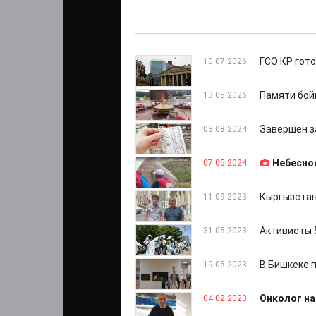
ГСО КР гот
10.07.2026
Памяти бой
13.05.2026
Завершен з
03.08.2024
Небесно
07.05.2024
Кыргызстан
11.09.2023
Активисты 
31.05.2023
В Бишкеке 
19.05.2023
Онколог на
04.02.2023