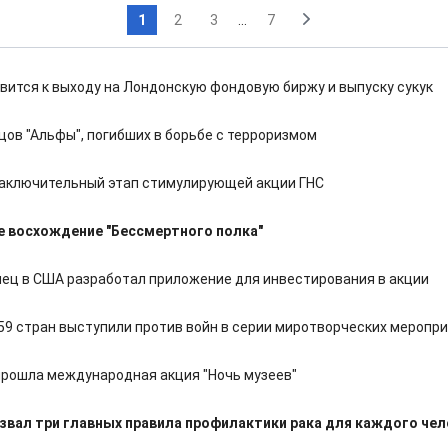
1
2
3
...
7
овится к выходу на Лондонскую фондовую биржу и выпуску сукук
цов "Альфы", погибших в борьбе с терроризмом
аключительный этап стимулирующей акции ГНС
е восхождение "Бессмертного полка"
ец в США разработал приложение для инвестирования в акции
59 стран выступили против войн в серии миротворческих меропр
прошла международная акция "Ночь музеев"
звал три главных правила профилактики рака для каждого че