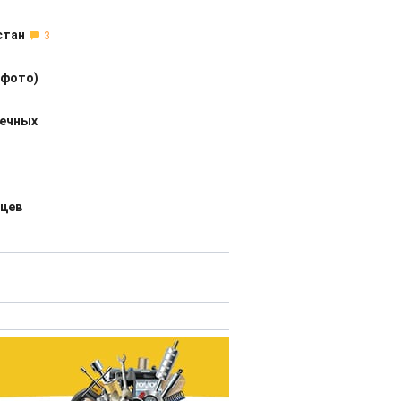
стан
3
(фото)
печных
мцев