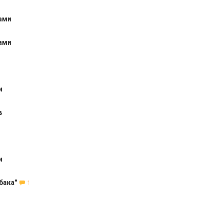
ами
ами
и
в
и
бака"
1