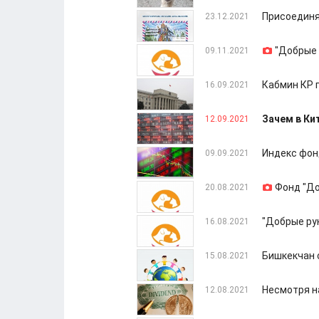
Присоединя
23.12.2021
"Добрые 
09.11.2021
Кабмин КР 
16.09.2021
Зачем в К
12.09.2021
Индекс фон
09.09.2021
Фонд "До
20.08.2021
"Добрые ру
16.08.2021
Бишкекчан 
15.08.2021
Несмотря на
12.08.2021