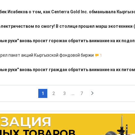
ек Исабеков о том, как Centerra Gold Inc. обманывала Кыргыз
электричеством по смогу! В столице прошел марш экотехники 
ые руки" вновь просит горожан обратить внимание на их подо
рел пакет акций Кыргызской фондовой биржи
1
ые руки" вновь просит граждан обратить внимание на их пито
1
2
3
...
7