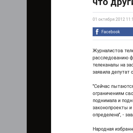
что друг
01 октября 2012 11:
Facebook
Журналистов теле
расследованию фа
телеканалы на за
заявила депутат 
"Сейчас пытаются
ограничениям сво
поднимала и подн
законопроекты и 
определена", - за
Народная избранн