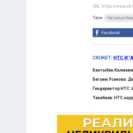
URL: https://www.vb
Теги:
Наталья Ник
Facebook
СЮЖЕТ:
НТС И "
Бактыбек Калмамат
Бегаим Усенова: Д
Гендиректор НТС:
Текебаев: НТС нар