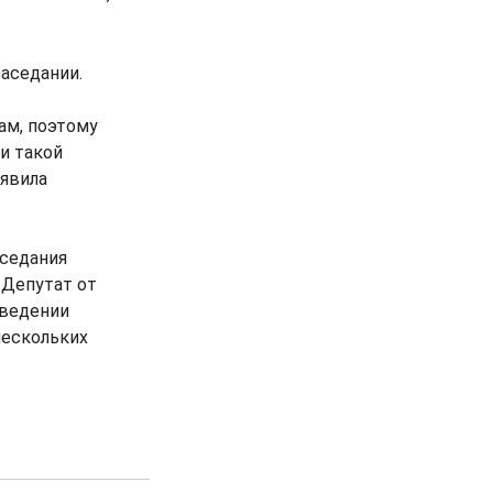
заседании.
ам, поэтому
и такой
аявила
аседания
 Депутат от
оведении
нескольких