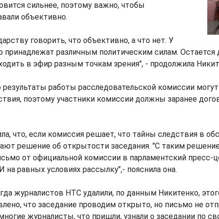
вится сильнее, поэтому важно, чтобы
вали объективно.
дарству говорить, что объективно, а что нет. У
ю принадлежат различным политическим силам. Остается 
дить в эфир разным точкам зрения", - продолжила Никит
о результаты работы расследовательской комиссии могут
ствия, поэтому участники комиссии должны заранее дого
ла, что, если комиссия решает, что тайны следствия в о
ают решение об открытости заседания. "С таким решени
исьмо от официальной комиссии в парламентский пресс-ц
 на равных условиях рассылку",- пояснила она.
огда журналистов НТС удалили, по данным Никитенко, этог
влено, что заседание проводим открыто, но письмо не от
многие журналисты, что пришли, узнали о заседании по сво