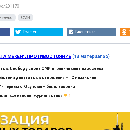
.kg/201178
итенко
,
СМИ
Twitter
Вконтакте
АТА МЕКЕН". ПРОТИВОСТОЯНИЕ
(13 материалов)
ов: Свободу слова СМИ ограничивают их хозяева
ействия депутатов в отношении НТС незаконны
 Интервью с Юсуповым было законно
ушил все каноны журналистики
1