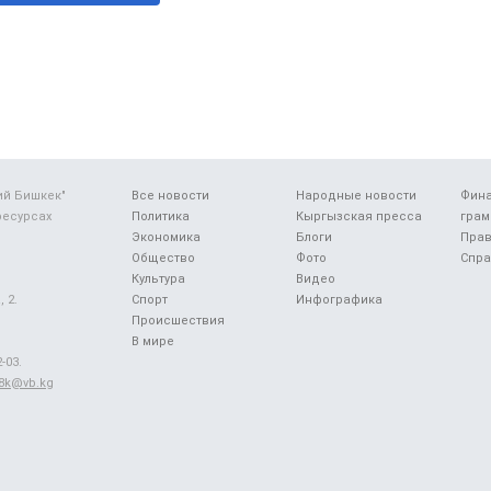
ий Бишкек"
Все новости
Народные новости
Фин
ресурсах
Политика
Кыргызская пресса
грам
Экономика
Блоги
Прав
Общество
Фото
Спра
Культура
Видео
 2.
Спорт
Инфографика
Происшествия
В мире
-03.
48k@vb.kg