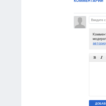
КОММЕНТАРИИ
Коммент
модерат
авториз

