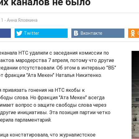
их каналов не было
11
-
Анна Яловкина
Twitter
Вконтакте
канала НТС удалили с заседания комиссии по
ктов мародерства 7 апреля, потому что другие
седании отсутствовали. Об этом в интервью "ВБ"
от фракции "Ата Мекен" Наталья Никитенко.
 привязать гонения на НТС якобы к
боды слова. Но фракция "Ата Мекен" всегда
имает вопрос о защите свободы слова через
другие инициативы. Эта позиция партии четко
верила парламентарий.
ица констатировала, что журналистское