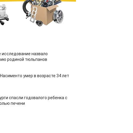
 исследование назвало
зию родиной тюльпанов
Насименто умер в возрасте 34 лет
урги спасли годовалого ребенка с
холью печени