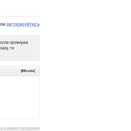
или
авторизуйтесь
осле проверки
азу, то
[BBcode]
ла комментирования