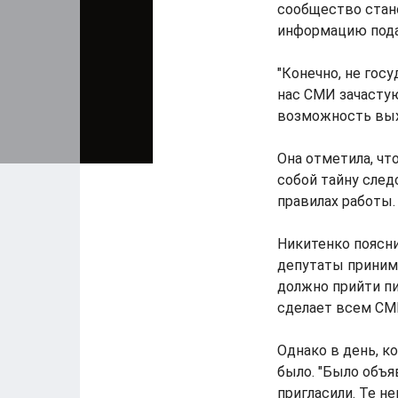
сообщество стано
информацию пода
"Конечно, не госу
нас СМИ зачасту
возможность выхо
Она отметила, чт
собой тайну след
правилах работы.
Никитенко поясни
депутаты приним
должно прийти п
сделает всем СМИ
Однако в день, к
было. "Было объя
пригласили. Те не