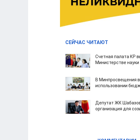
СЕЙЧАС ЧИТАЮТ
Счетная палата КР в
Министерстве науки
В Минпросвещения в
использовании бюдж
Депутат ЖК Шабазов
организация для со