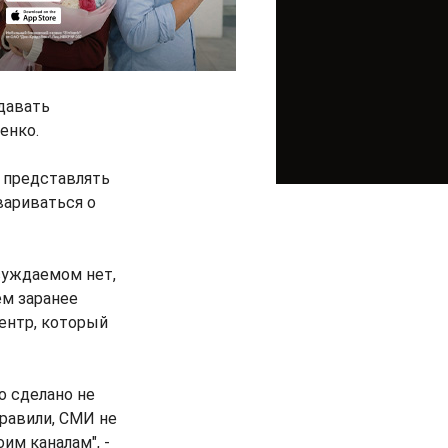
давать
енко.
 представлять
вариваться о
бсуждаемом нет,
ем заранее
ентр, который
о сделано не
правили, СМИ не
им каналам", -