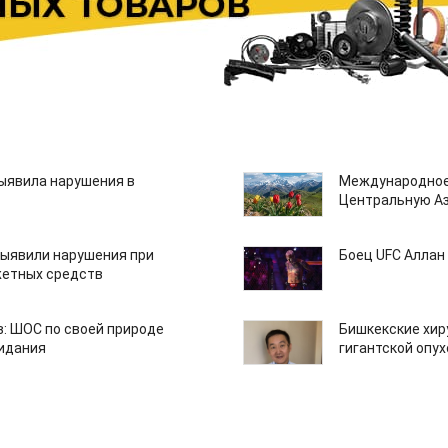
ыявила нарушения в
Международное
Центральную А
ыявили нарушения при
Боец UFC Аллан 
етных средств
: ШОС по своей природе
Бишкекские хир
зидания
гигантской опу