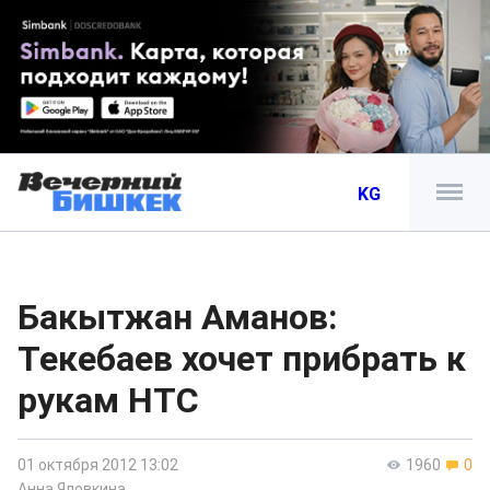
KG
Бакытжан Аманов:
Текебаев хочет прибрать к
рукам НТС
01 октября 2012 13:02
1960
0
Анна Яловкина