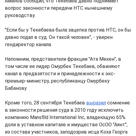
Аманов сообщил, что Текебаев давно поднимает
вопрос законности передачи НТС нынешнему
руководству.
"Если бы у Текебаева была зацепка против НТС, он бы
давно подал в суд. Он такой человек", - уверен
гендиректор канала.
Напомним, представители фракции "Ата Мекен", в
том числе ее лидер Омурбек Текебаев, обвиняют
канал в предвзятости и принадлежности к экс-
премьер-министру, республиканцу Омурбеку
Бабанову.
Кроме того, 28 сентября Текебаев
выразил
сомнение
в законности решения суда в 2010 году исключить
компанию Mansfild International Inc, владеющую 65%
доли в уставном капитале и имуществе ОсОО "Аянт",
из состава участников, заподозрив исца Коха Георга