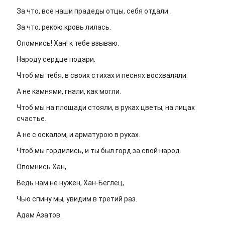
За что, все наши прадеды отцы, себя отдали.
За что, рекою кровь лилась.
Опомнись! Хан! к тебе взываю.
Народу сердце подари.
Чтоб мы тебя, в своих стихах и песнях восхваляли.
А не камнями, гнали, как могли.
Чтоб мы на площади стояли, в руках цветы, на лицах
счастье.
А не с оскалом, и арматурою в руках.
Чтоб мы гордились, и ты был горд за свой народ.
Опомнись Хан,
Ведь нам не нужен, Хан-Беглец,
Чью спину мы, увидим в третий раз.
Адам Азатов.